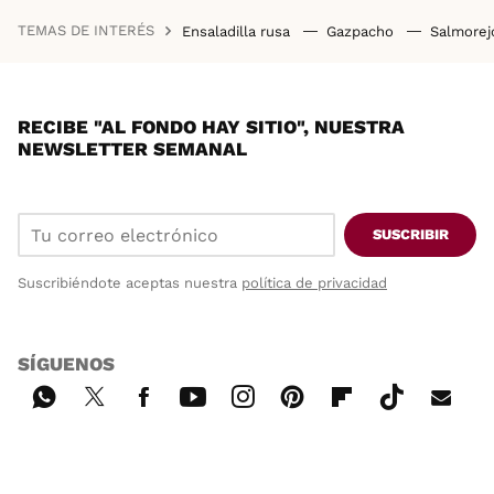
TEMAS DE INTERÉS
Ensaladilla rusa
Gazpacho
Salmore
RECIBE "AL FONDO HAY SITIO", NUESTRA
NEWSLETTER SEMANAL
SUSCRIBIR
Suscribiéndote aceptas nuestra
política de privacidad
SÍGUENOS
Wh
Twi
Fac
You
Inst
Pint
Flip
Tikt
E-
ats
tter
ebo
tub
agr
ere
boa
ok
mai