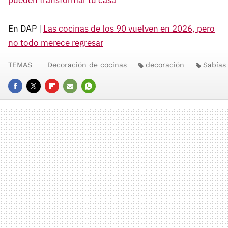
pueden transformar tu casa
En DAP |
Las cocinas de los 90 vuelven en 2026, pero
no todo merece regresar
TEMAS
Decoración de cocinas
decoración
Sabías
FACEBOOK
TWITTER
FLIPBOARD
E-
WHATSAPP
MAIL