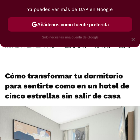
Ya puedes ver más de DAP en Google
MENÚ
NUEVO
Añádenos como fuente preferida
POSTRES
VIAJES
SELECCIÓN
VEGUI
Solo necesitas una cuenta de Google
×
HOY SE HABLA DE
Lidl
Microondas
Huevos
Aceite
Cómo transformar tu dormitorio
para sentirte como en un hotel de
cinco estrellas sin salir de casa