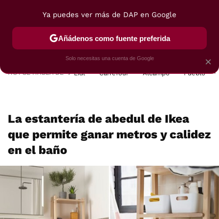
Ya puedes ver más de DAP en Google
MENÚ
NUEVO
Añádenos como fuente preferida
POSTRES
VIAJES
SELECCIÓN
VEGUI
Solo necesitas una cuenta de Google
×
HOY SE HABLA DE
Lidl
Carrefour
Alcampo
Pueblo
La estantería de abedul de Ikea
que permite ganar metros y calidez
en el baño