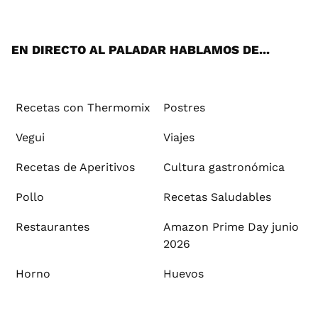
ats
tter
ebo
tub
agr
ere
boa
ok
mai
App
ok
e
am
st
rd
l
EN DIRECTO AL PALADAR HABLAMOS DE...
Recetas con Thermomix
Postres
Vegui
Viajes
Recetas de Aperitivos
Cultura gastronómica
Pollo
Recetas Saludables
Restaurantes
Amazon Prime Day junio
2026
Horno
Huevos