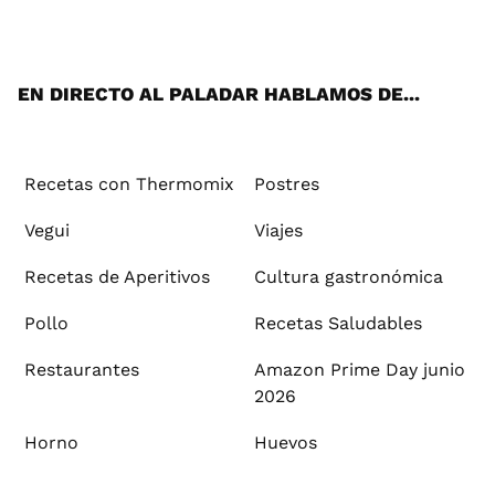
ats
tter
ebo
tub
agr
ere
boa
ok
mai
App
ok
e
am
st
rd
l
EN DIRECTO AL PALADAR HABLAMOS DE...
Recetas con Thermomix
Postres
Vegui
Viajes
Recetas de Aperitivos
Cultura gastronómica
Pollo
Recetas Saludables
Restaurantes
Amazon Prime Day junio
2026
Horno
Huevos