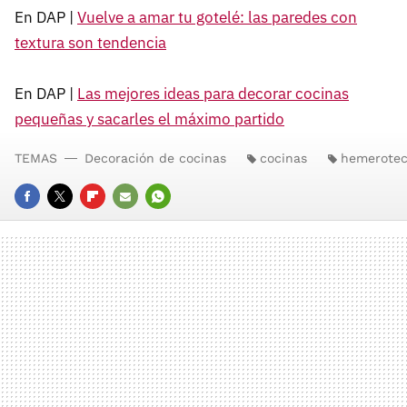
En DAP |
Vuelve a amar tu gotelé: las paredes con
textura son tendencia
En DAP |
Las mejores ideas para decorar cocinas
pequeñas y sacarles el máximo partido
TEMAS
Decoración de cocinas
cocinas
hemerote
FACEBOOK
TWITTER
FLIPBOARD
E-
WHATSAPP
MAIL