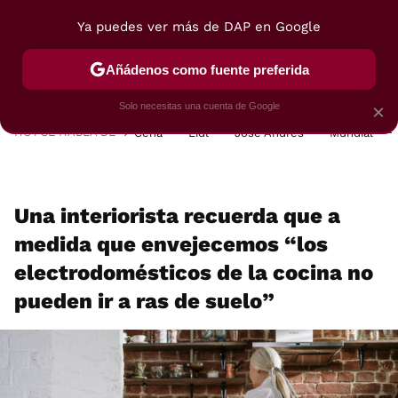
Ya puedes ver más de DAP en Google
MENÚ
NUEVO
Añádenos como fuente preferida
POSTRES
VIAJES
SELECCIÓN
VEGUI
Solo necesitas una cuenta de Google
×
HOY SE HABLA DE
Cena
Lidl
José Andrés
Mundial
Una interiorista recuerda que a
medida que envejecemos “los
electrodomésticos de la cocina no
pueden ir a ras de suelo”