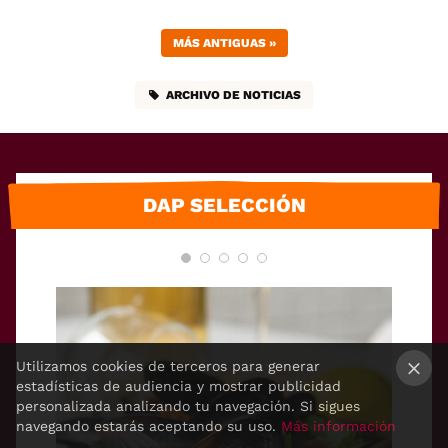
MÁS ANTIGUAS
»
ARCHIVO DE NOTICIAS
DAP SELECCIÓN
Utilizamos cookies de terceros para generar
estadísticas de audiencia y mostrar publicidad
×
personalizada analizando tu navegación. Si sigues
navegando estarás aceptando su uso.
Más información