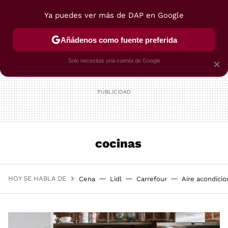
Ya puedes ver más de DAP en Google
MENÚ
NUEVO
Añádenos como fuente preferida
POSTRES
VIAJES
SELECCIÓN
VEGUI
Solo necesitas una cuenta de Google
×
cocinas
HOY SE HABLA DE
Cena
Lidl
Carrefour
Aire acondici