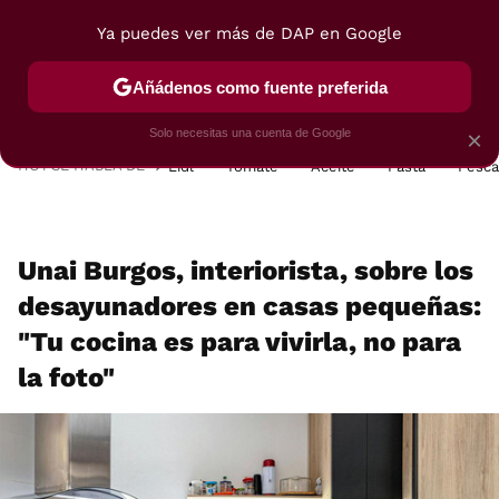
Ya puedes ver más de DAP en Google
MENÚ
NUEVO
Añádenos como fuente preferida
POSTRES
VIAJES
SELECCIÓN
VEGUI
Solo necesitas una cuenta de Google
×
HOY SE HABLA DE
Lidl
Tomate
Aceite
Pasta
Pesc
Unai Burgos, interiorista, sobre los
desayunadores en casas pequeñas:
"Tu cocina es para vivirla, no para
la foto"