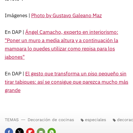
Imágenes |
Photo by Gustavo Galeano Maz
En DAP |
Ángel Camacho, experto en interiorismo:
"Poner un muro a media altura y a continuación la
mampara lo puedes utilizar como repisa para los
jabones"
En DAP |
El gesto que transforma un piso pequeño sin
tirar tabiques: así se consigue que parezca mucho más
grande
TEMAS
Decoración de cocinas
especiales
decorac