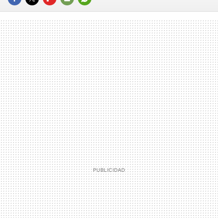
FACEBOOK
TWITTER
FLIPBOARD
E-
WHATSAPP
MAIL