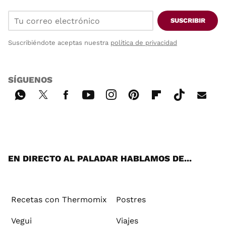
SUSCRIBIR
Suscribiéndote aceptas nuestra
política de privacidad
SÍGUENOS
Wh
Twi
Fac
You
Inst
Pint
Flip
Tikt
E-
ats
tter
ebo
tub
agr
ere
boa
ok
mai
App
ok
e
am
st
rd
l
EN DIRECTO AL PALADAR HABLAMOS DE...
Recetas con Thermomix
Postres
Vegui
Viajes