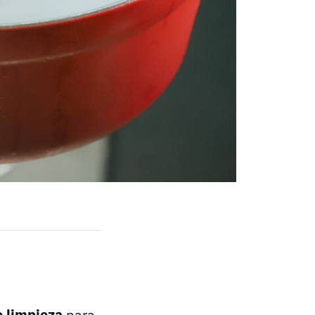
e limpieza
para