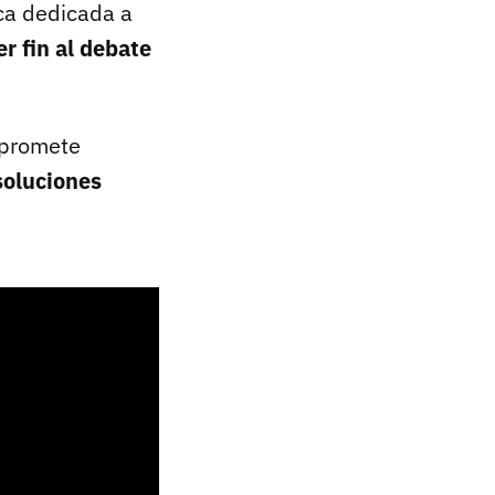
ca dedicada a
r fin al debate
promete
soluciones