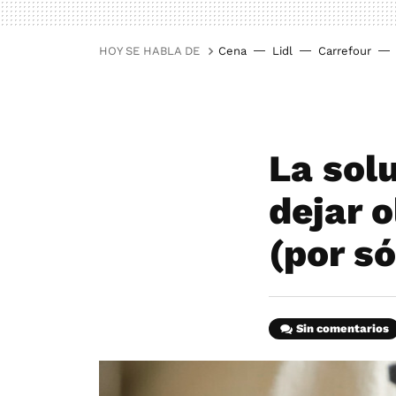
HOY SE HABLA DE
Cena
Lidl
Carrefour
La sol
dejar 
(por só
Sin comentarios