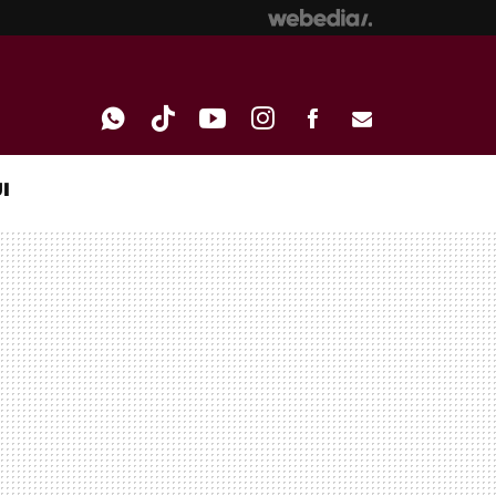
I
WHATSAPP
TIKTOK
YOUTUBE
INSTAGRAM
FACEBOOK
E-
MAIL