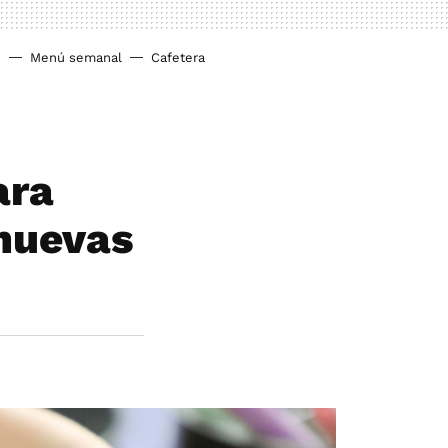
o
Menú semanal
Cafetera
ara
 nuevas