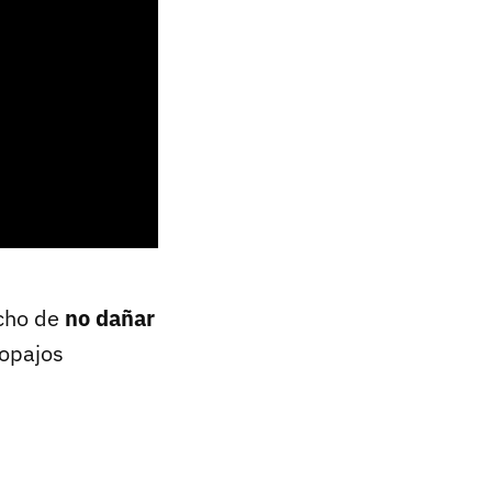
echo de
no dañar
ropajos