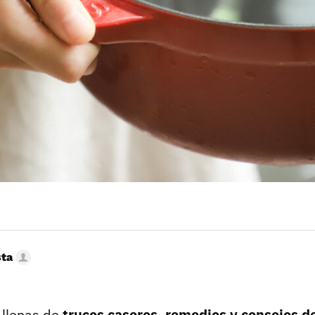
sta
 llenas de
trucos caseros, remedios y consejos d