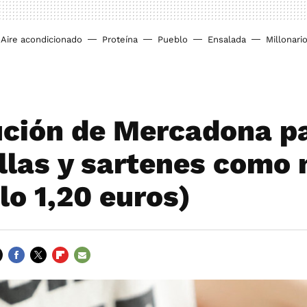
Aire acondicionado
Proteína
Pueblo
Ensalada
Millonari
ución de Mercadona p
ollas y sartenes como
lo 1,20 euros)
FACEBOOK
TWITTER
FLIPBOARD
E-
MAIL