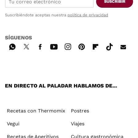
SUSCRIBIR
Suscribiéndote aceptas nuestra
política de privacidad
SÍGUENOS
Wh
Twi
Fac
You
Inst
Pint
Flip
Tikt
E-
ats
tter
ebo
tub
agr
ere
boa
ok
mai
App
ok
e
am
st
rd
l
EN DIRECTO AL PALADAR HABLAMOS DE...
Recetas con Thermomix
Postres
Vegui
Viajes
Recetas de Aperitivos
Cultura gastronómica