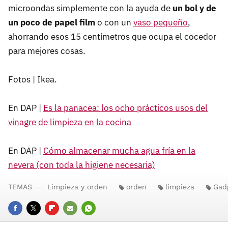
microondas simplemente con la ayuda de
un bol y de
un poco de papel film
o con un
vaso pequeño
,
ahorrando esos 15 centímetros que ocupa el cocedor
para mejores cosas.
Fotos | Ikea.
En DAP |
Es la panacea: los ocho prácticos usos del
vinagre de limpieza en la cocina
En DAP |
Cómo almacenar mucha agua fría en la
nevera (con toda la higiene necesaria)
TEMAS
Limpieza y orden
orden
limpieza
Gad
FACEBOOK
TWITTER
FLIPBOARD
E-
WHATSAPP