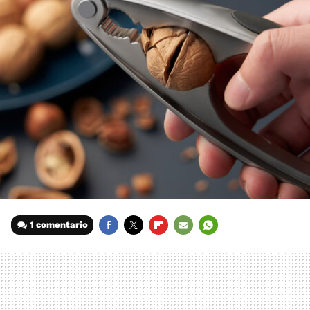
1 comentario
FACEBOOK
TWITTER
FLIPBOARD
E-
WHATSAPP
MAIL