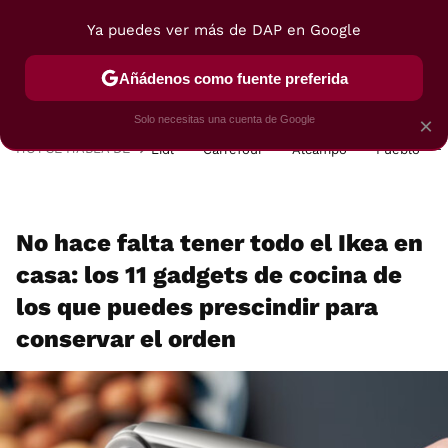
Ya puedes ver más de DAP en Google
MENÚ
NUEVO
Añádenos como fuente preferida
POSTRES
VIAJES
SELECCIÓN
VEGUI
Solo necesitas una cuenta de Google
×
HOY SE HABLA DE
Lidl
Carrefour
Alcampo
Pueblo
No hace falta tener todo el Ikea en
casa: los 11 gadgets de cocina de
los que puedes prescindir para
conservar el orden