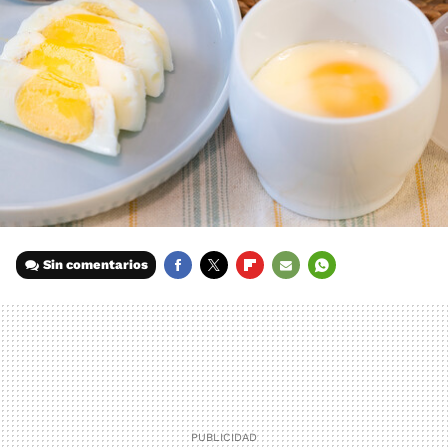
Sin comentarios
FACEBOOK
TWITTER
FLIPBOARD
E-
WHATSAPP
MAIL