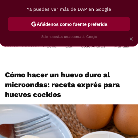
Ya puedes ver más de DAP en Google
MENÚ
NUEVO
Añádenos como fuente preferida
POSTRES
VIAJES
SELECCIÓN
VEGUI
Solo necesitas una cuenta de Google
×
HOY SE HABLA DE
Cena
Lidl
José Andrés
Mundial
Cómo hacer un huevo duro al
microondas: receta exprés para
huevos cocidos