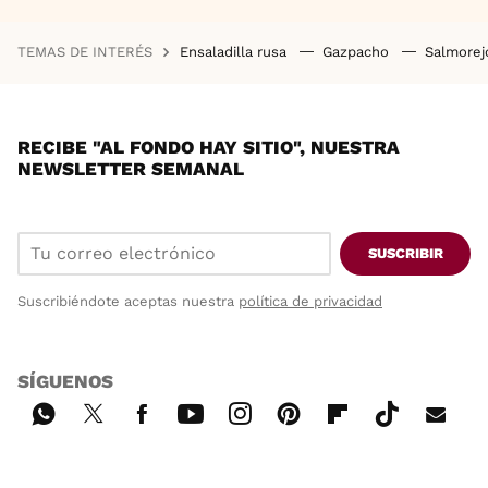
TEMAS DE INTERÉS
Ensaladilla rusa
Gazpacho
Salmore
RECIBE "AL FONDO HAY SITIO", NUESTRA
NEWSLETTER SEMANAL
SUSCRIBIR
Suscribiéndote aceptas nuestra
política de privacidad
SÍGUENOS
Wh
Twi
Fac
You
Inst
Pint
Flip
Tikt
E-
ats
tter
ebo
tub
agr
ere
boa
ok
mai