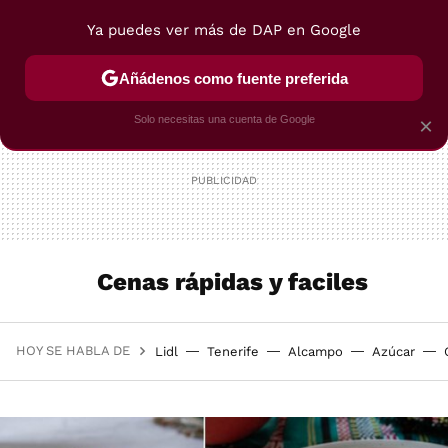
Ya puedes ver más de DAP en Google
MENÚ
NUEVO
Añádenos como fuente preferida
POSTRES
VIAJES
SELECCIÓN
VEGUI
Solo necesitas una cuenta de Google
×
Cenas rápidas y faciles
HOY SE HABLA DE
Lidl
Tenerife
Alcampo
Azúcar