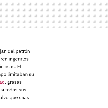
jan del patrón
ren ingerirlos
ciosas. El
po limitaban su
dad
, grasas
asi todas sus
Salvo que seas