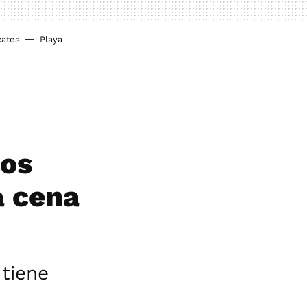
cates
Playa
los
a cena
 tiene