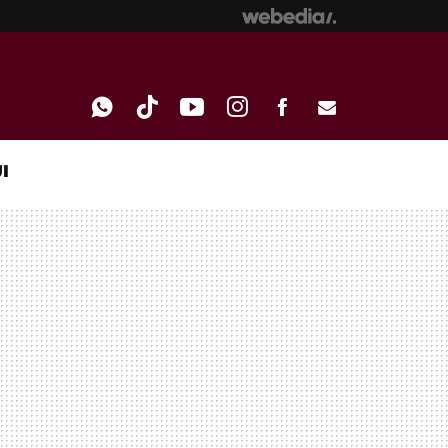
I
WHATSAPP
TIKTOK
YOUTUBE
INSTAGRAM
FACEBOOK
E-
MAIL