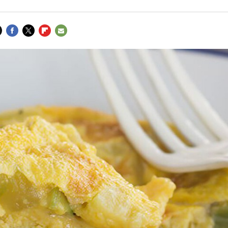
FACEBOOK
TWITTER
FLIPBOARD
E-
MAIL