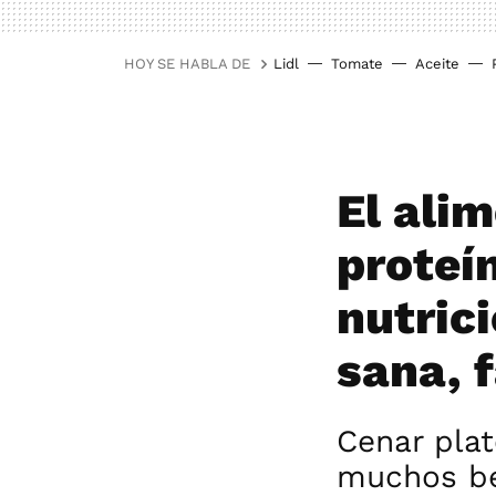
HOY SE HABLA DE
Lidl
Tomate
Aceite
El alim
proteí
nutric
sana, f
Cenar plat
muchos be