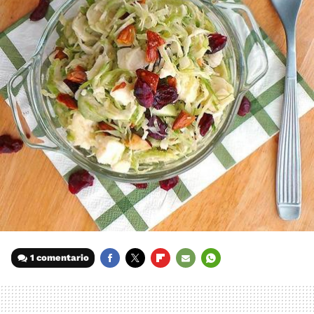
1 comentario
FACEBOOK
TWITTER
FLIPBOARD
E-
WHATSAPP
MAIL