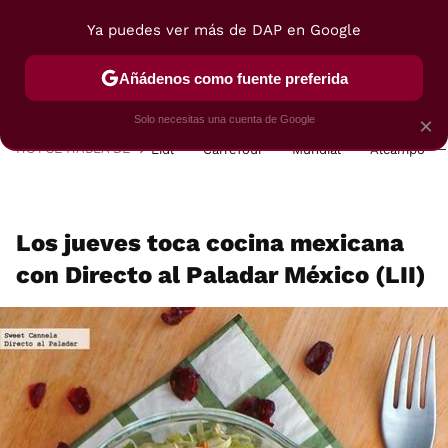
Ya puedes ver más de DAP en Google
MENÚ
NUEVO
Añádenos como fuente preferida
POSTRES
VIAJES
SELECCIÓN
VEGUI
Solo necesitas una cuenta de Google
×
HOY SE HABLA DE
Lidl
Carrefour
Mundial
Alcampo
Los jueves toca cocina mexicana
con Directo al Paladar México (LII)