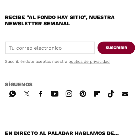
RECIBE "AL FONDO HAY SITIO", NUESTRA
NEWSLETTER SEMANAL
SUSCRIBIR
Suscribiéndote aceptas nuestra
política de privacidad
SÍGUENOS
Wh
Twi
Fac
You
Inst
Pint
Flip
Tikt
E-
ats
tter
ebo
tub
agr
ere
boa
ok
mai
App
ok
e
am
st
rd
l
EN DIRECTO AL PALADAR HABLAMOS DE...