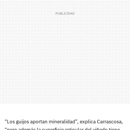
“Los guijos aportan mineralidad”, explica Carrascosa,
“pero además la superficie reticular del viñedo tiene