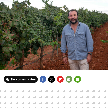
Sin comentarios
FACEBOOK
TWITTER
FLIPBOARD
E-
WHATSAPP
MAIL