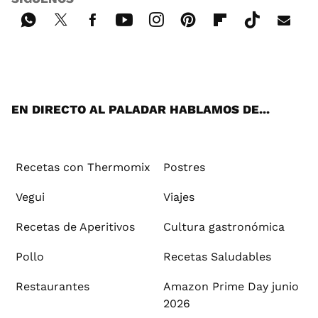
Wh
Twi
Fac
You
Inst
Pint
Flip
Tikt
E-
ats
tter
ebo
tub
agr
ere
boa
ok
mai
App
ok
e
am
st
rd
l
EN DIRECTO AL PALADAR HABLAMOS DE...
Recetas con Thermomix
Postres
Vegui
Viajes
Recetas de Aperitivos
Cultura gastronómica
Pollo
Recetas Saludables
Restaurantes
Amazon Prime Day junio
2026