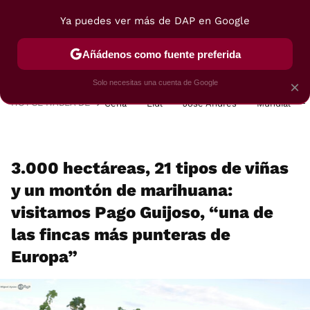
Ya puedes ver más de DAP en Google
MENÚ
NUEVO
Añádenos como fuente preferida
POSTRES
VIAJES
SELECCIÓN
VEGUI
Solo necesitas una cuenta de Google
×
HOY SE HABLA DE
Cena
Lidl
José Andrés
Mundial
3.000 hectáreas, 21 tipos de viñas
y un montón de marihuana:
visitamos Pago Guijoso, “una de
las fincas más punteras de
Europa”