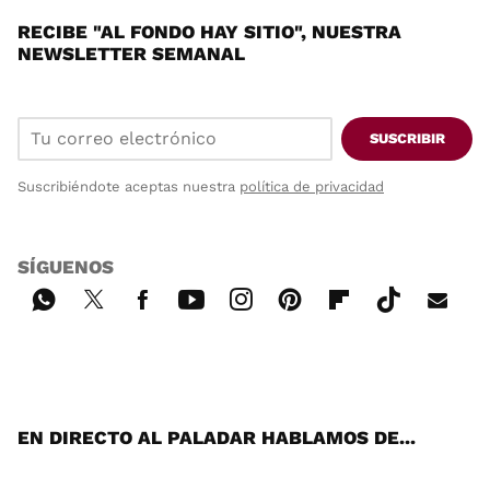
RECIBE "AL FONDO HAY SITIO", NUESTRA
NEWSLETTER SEMANAL
SUSCRIBIR
Suscribiéndote aceptas nuestra
política de privacidad
SÍGUENOS
Wh
Twi
Fac
You
Inst
Pint
Flip
Tikt
E-
ats
tter
ebo
tub
agr
ere
boa
ok
mai
App
ok
e
am
st
rd
l
EN DIRECTO AL PALADAR HABLAMOS DE...