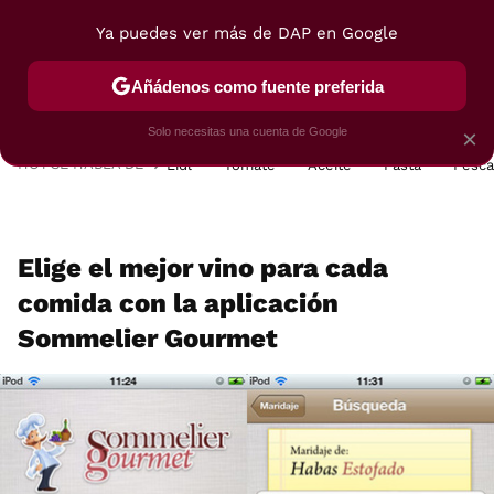
Ya puedes ver más de DAP en Google
MENÚ
NUEVO
Añádenos como fuente preferida
POSTRES
VIAJES
SELECCIÓN
VEGUI
Solo necesitas una cuenta de Google
×
HOY SE HABLA DE
Lidl
Tomate
Aceite
Pasta
Pesc
Elige el mejor vino para cada
comida con la aplicación
Sommelier Gourmet