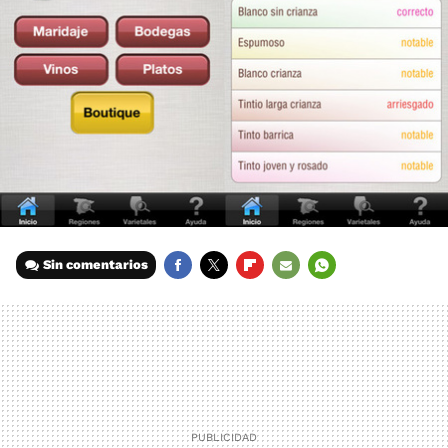
Sin comentarios
FACEBOOK
TWITTER
FLIPBOARD
E-
WHATSAPP
MAIL