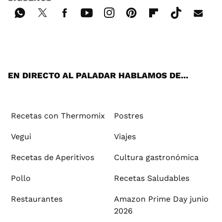
Wh
Twi
Fac
You
Inst
Pint
Flip
Tikt
E-
ats
tter
ebo
tub
agr
ere
boa
ok
mai
App
ok
e
am
st
rd
l
EN DIRECTO AL PALADAR HABLAMOS DE...
Recetas con Thermomix
Postres
Vegui
Viajes
Recetas de Aperitivos
Cultura gastronómica
Pollo
Recetas Saludables
Restaurantes
Amazon Prime Day junio
2026