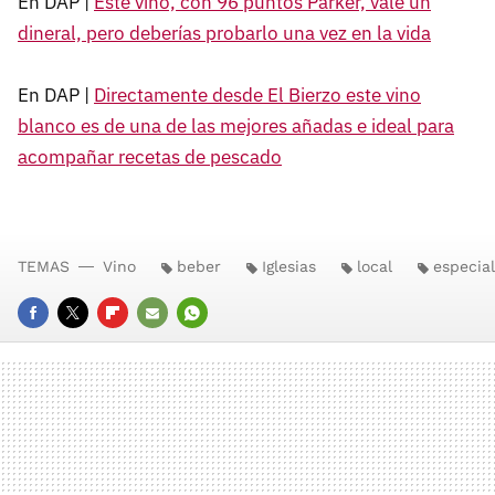
En DAP |
Este vino, con 96 puntos Parker, vale un
dineral, pero deberías probarlo una vez en la vida
En DAP |
Directamente desde El Bierzo este vino
blanco es de una de las mejores añadas e ideal para
acompañar recetas de pescado
TEMAS
Vino
beber
Iglesias
local
especia
FACEBOOK
TWITTER
FLIPBOARD
E-
WHATSAPP
MAIL