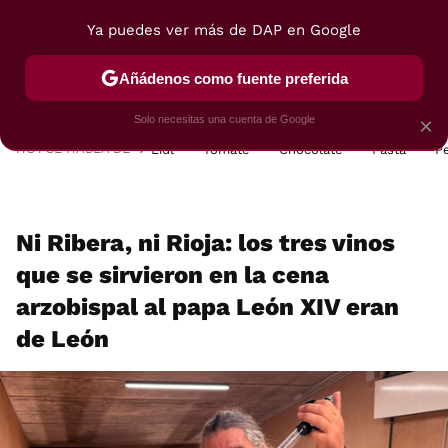
Ya puedes ver más de DAP en Google
MENÚ
NUEVO
Añádenos como fuente preferida
POSTRES
VIAJES
SELECCIÓN
VEGUI
Solo necesitas una cuenta de Google
×
HOY SE HABLA DE
Lidl
Tomate
Chocolate
Pasta
P
Ni Ribera, ni Rioja: los tres vinos
que se sirvieron en la cena
arzobispal al papa León XIV eran
de León