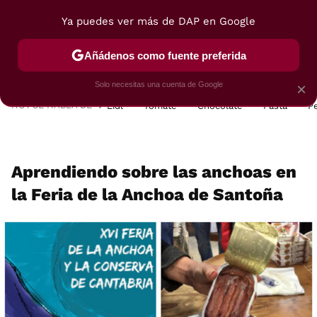
Ya puedes ver más de DAP en Google
MENÚ
NUEVO
Añádenos como fuente preferida
POSTRES
VIAJES
SELECCIÓN
VEGUI
Solo necesitas una cuenta de Google
×
HOY SE HABLA DE
Lidl
Tomate
Chocolate
Pasta
P
Aprendiendo sobre las anchoas en
la Feria de la Anchoa de Santoña