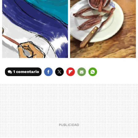
1 comentario
FACEBOOK
TWITTER
FLIPBOARD
E-
WHATSAPP
MAIL