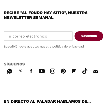
RECIBE "AL FONDO HAY SITIO", NUESTRA
NEWSLETTER SEMANAL
SUSCRIBIR
Suscribiéndote aceptas nuestra
política de privacidad
SÍGUENOS
Wh
Twi
Fac
You
Inst
Pint
Flip
Tikt
E-
ats
tter
ebo
tub
agr
ere
boa
ok
mai
App
ok
e
am
st
rd
l
EN DIRECTO AL PALADAR HABLAMOS DE...