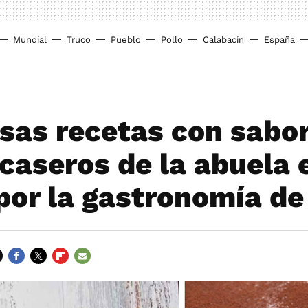
Mundial
Truco
Pueblo
Pollo
Calabacín
España
osas recetas con sabor
caseros de la abuela 
por la gastronomía de 
FACEBOOK
TWITTER
FLIPBOARD
E-
MAIL