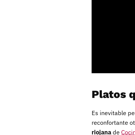
Platos 
Es inevitable p
reconfortante o
riojana
de
Coci