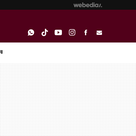
I
WHATSAPP
TIKTOK
YOUTUBE
INSTAGRAM
FACEBOOK
E-
MAIL