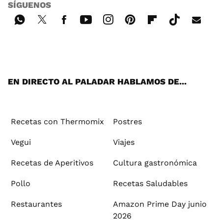
SÍGUENOS
Wh
Twi
Fac
You
Inst
Pint
Flip
Tikt
E-
ats
tter
ebo
tub
agr
ere
boa
ok
mai
App
ok
e
am
st
rd
l
EN DIRECTO AL PALADAR HABLAMOS DE...
Recetas con Thermomix
Postres
Vegui
Viajes
Recetas de Aperitivos
Cultura gastronómica
Pollo
Recetas Saludables
Restaurantes
Amazon Prime Day junio
2026