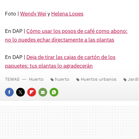
Foto |
Wendy Wei
y
Helena Lopes
En DAP |
Cómo usar los posos de café como abono:
no lo puedes echar directamente a las plantas
En DAP |
Deja de tirar las cajas de cartón de los
paquetes: tus plantas lo agradecerán
TEMAS
Huerto
huerto
Huertos urbanos
Jardi
FACEBOOK
TWITTER
FLIPBOARD
E-
WHATSAPP
MAIL