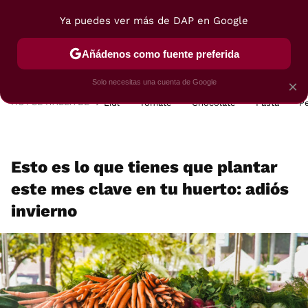
Ya puedes ver más de DAP en Google
MENÚ
NUEVO
Añádenos como fuente preferida
POSTRES
VIAJES
SELECCIÓN
VEGUI
Solo necesitas una cuenta de Google
×
HOY SE HABLA DE
Lidl
Tomate
Chocolate
Pasta
P
Esto es lo que tienes que plantar
este mes clave en tu huerto: adiós
invierno