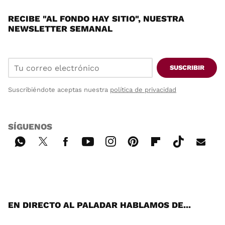
RECIBE "AL FONDO HAY SITIO", NUESTRA
NEWSLETTER SEMANAL
SUSCRIBIR
Suscribiéndote aceptas nuestra
política de privacidad
SÍGUENOS
Wh
Twi
Fac
You
Inst
Pint
Flip
Tikt
E-
ats
tter
ebo
tub
agr
ere
boa
ok
mai
App
ok
e
am
st
rd
l
EN DIRECTO AL PALADAR HABLAMOS DE...