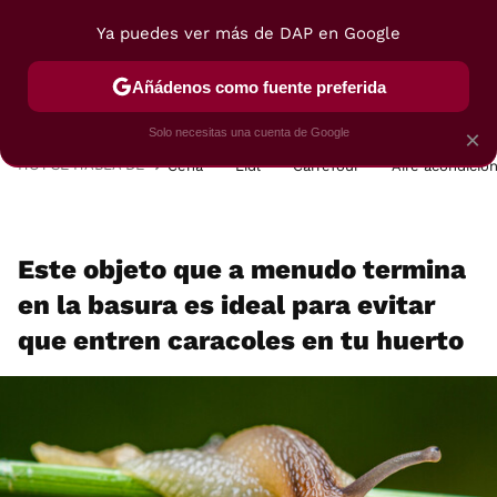
Ya puedes ver más de DAP en Google
MENÚ
NUEVO
Añádenos como fuente preferida
POSTRES
VIAJES
SELECCIÓN
VEGUI
Solo necesitas una cuenta de Google
×
HOY SE HABLA DE
Cena
Lidl
Carrefour
Aire acondicio
Este objeto que a menudo termina
en la basura es ideal para evitar
que entren caracoles en tu huerto