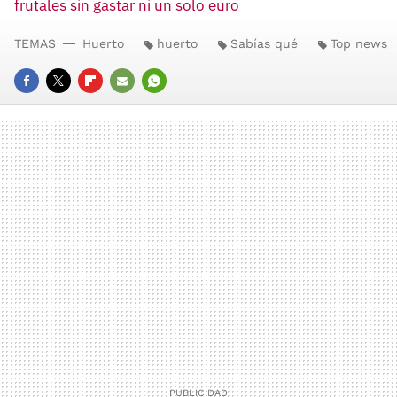
frutales sin gastar ni un solo euro
TEMAS
Huerto
huerto
Sabías qué
Top news
FACEBOOK
TWITTER
FLIPBOARD
E-
WHATSAPP
MAIL