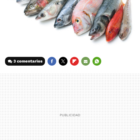
3 comentarios
FACEBOOK
TWITTER
FLIPBOARD
E-
WHATSAPP
MAIL