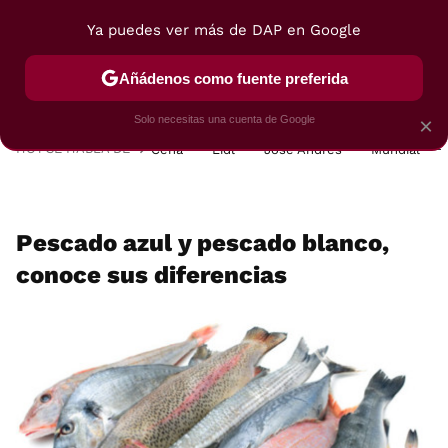
Ya puedes ver más de DAP en Google
MENÚ
NUEVO
Añádenos como fuente preferida
POSTRES
VIAJES
SELECCIÓN
VEGUI
Solo necesitas una cuenta de Google
×
HOY SE HABLA DE
Cena
Lidl
José Andrés
Mundial
Pescado azul y pescado blanco,
conoce sus diferencias