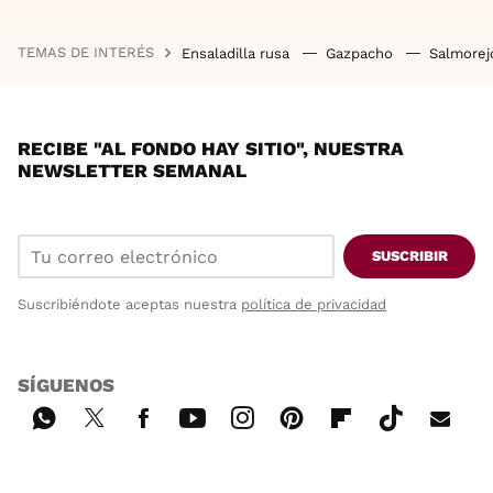
TEMAS DE INTERÉS
Ensaladilla rusa
Gazpacho
Salmore
RECIBE "AL FONDO HAY SITIO", NUESTRA
NEWSLETTER SEMANAL
SUSCRIBIR
Suscribiéndote aceptas nuestra
política de privacidad
SÍGUENOS
Wh
Twi
Fac
You
Inst
Pint
Flip
Tikt
E-
ats
tter
ebo
tub
agr
ere
boa
ok
mai