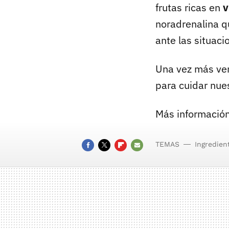
frutas ricas en
v
noradrenalina qu
ante las situaci
Una vez más vem
para cuidar nue
Más información
TEMAS
Ingredien
FACEBOOK
TWITTER
FLIPBOARD
E-
MAIL