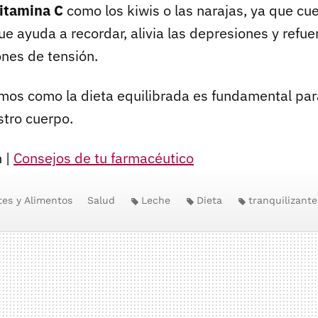
itamina C
como los kiwis o las narajas, ya que cu
e ayuda a recordar, alivia las depresiones y refue
ones de tensión.
os como la dieta equilibrada es fundamental para
stro cuerpo.
 |
Consejos de tu farmacéutico
tes y Alimentos
Salud
Leche
Dieta
tranquilizante