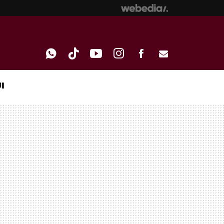
I
WHATSAPP
TIKTOK
YOUTUBE
INSTAGRAM
FACEBOOK
E-
MAIL