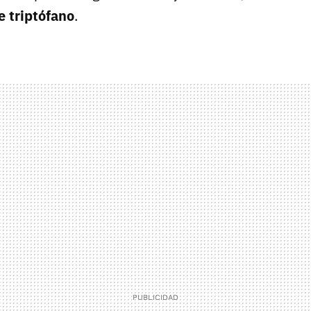
e triptófano
.