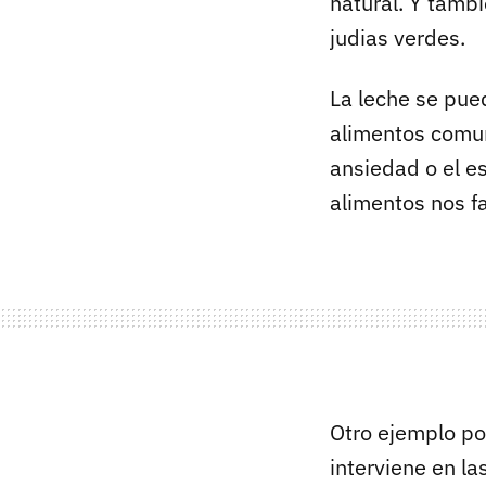
natural. Y tambi
judias verdes.
La leche se pue
alimentos comun
ansiedad o el e
alimentos nos f
Otro ejemplo po
interviene en la