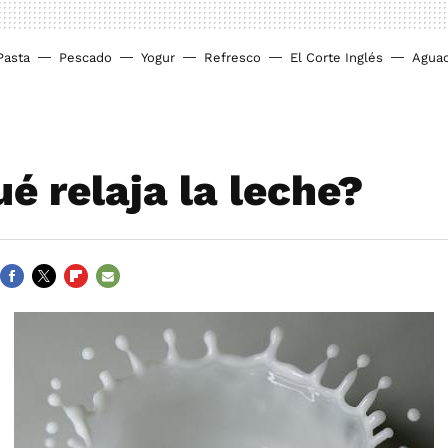
Pasta
Pescado
Yogur
Refresco
El Corte Inglés
Agua
é relaja la leche?
FACEBOOK
TWITTER
FLIPBOARD
E-
MAIL