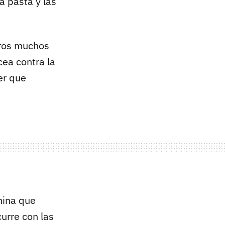
a pasta y las
tros muchos
cea contra la
er que
mina que
curre con las