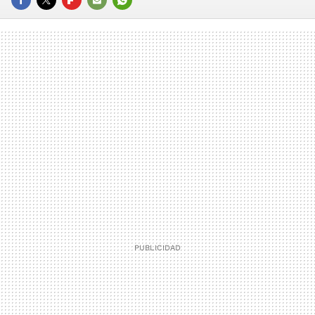
FACEBOOK
TWITTER
FLIPBOARD
E-
WHATSAPP
MAIL