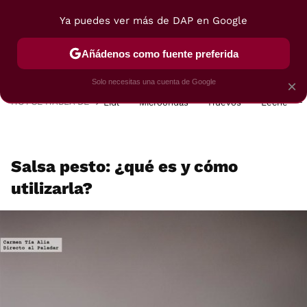
Ya puedes ver más de DAP en Google
MENÚ
NUEVO
Añádenos como fuente preferida
POSTRES
VIAJES
SELECCIÓN
VEGUI
Solo necesitas una cuenta de Google
×
HOY SE HABLA DE
Lidl
Microondas
Huevos
Leche
Salsa pesto: ¿qué es y cómo
utilizarla?