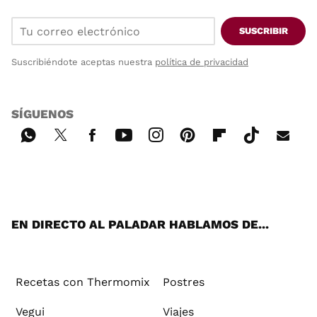
SUSCRIBIR
Suscribiéndote aceptas nuestra
política de privacidad
SÍGUENOS
Wh
Twi
Fac
You
Inst
Pint
Flip
Tikt
E-
ats
tter
ebo
tub
agr
ere
boa
ok
mai
App
ok
e
am
st
rd
l
EN DIRECTO AL PALADAR HABLAMOS DE...
Recetas con Thermomix
Postres
Vegui
Viajes