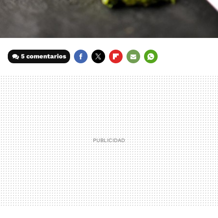
5 comentarios
FACEBOOK
TWITTER
FLIPBOARD
E-
WHATSAPP
MAIL