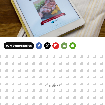
6 comentarios
FACEBOOK
TWITTER
FLIPBOARD
E-
WHATSAPP
MAIL