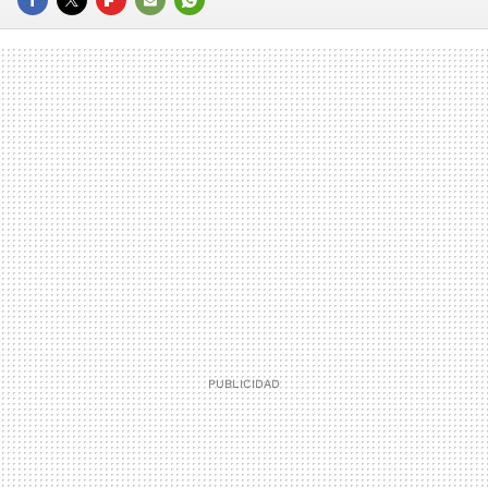
FACEBOOK
TWITTER
FLIPBOARD
E-
WHATSAPP
MAIL