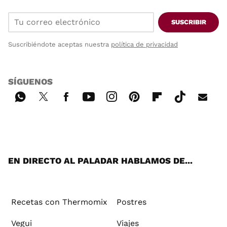
SUSCRIBIR
Suscribiéndote aceptas nuestra
política de privacidad
SÍGUENOS
Wh
Twi
Fac
You
Inst
Pint
Flip
Tikt
E-
ats
tter
ebo
tub
agr
ere
boa
ok
mai
App
ok
e
am
st
rd
l
EN DIRECTO AL PALADAR HABLAMOS DE...
Recetas con Thermomix
Postres
Vegui
Viajes