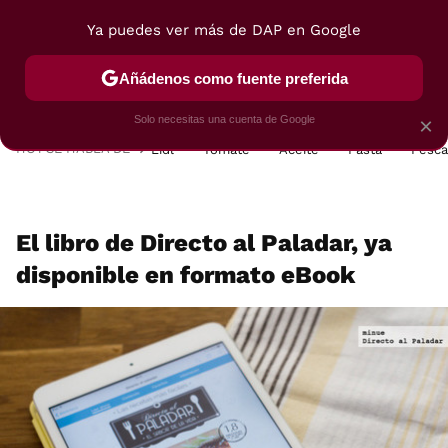
Ya puedes ver más de DAP en Google
MENÚ
NUEVO
Añádenos como fuente preferida
POSTRES
VIAJES
SELECCIÓN
VEGUI
Solo necesitas una cuenta de Google
×
HOY SE HABLA DE
Lidl
Tomate
Aceite
Pasta
Pesc
El libro de Directo al Paladar, ya
disponible en formato eBook