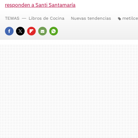
responden a Santi Santamaría
TEMAS
Libros de Cocina
Nuevas tendencias
metilce
FACEBOOK
TWITTER
FLIPBOARD
E-
WHATSAPP
MAIL