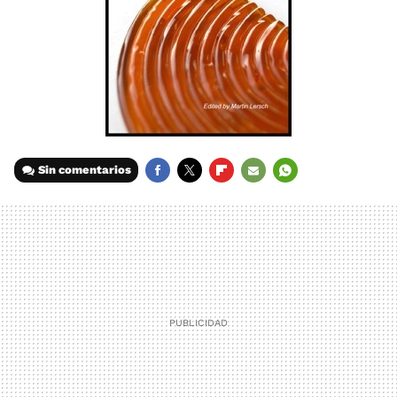
Sin comentarios
FACEBOOK
TWITTER
FLIPBOARD
E-
WHATSAPP
MAIL