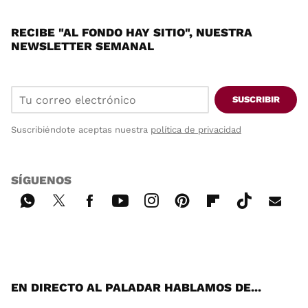
RECIBE "AL FONDO HAY SITIO", NUESTRA
NEWSLETTER SEMANAL
SUSCRIBIR
Suscribiéndote aceptas nuestra
política de privacidad
SÍGUENOS
Wh
Twi
Fac
You
Inst
Pint
Flip
Tikt
E-
ats
tter
ebo
tub
agr
ere
boa
ok
mai
App
ok
e
am
st
rd
l
EN DIRECTO AL PALADAR HABLAMOS DE...