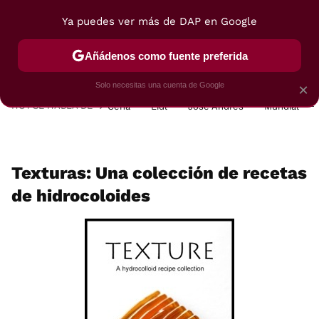
Ya puedes ver más de DAP en Google
MENÚ
NUEVO
Añádenos como fuente preferida
POSTRES
VIAJES
SELECCIÓN
VEGUI
Solo necesitas una cuenta de Google
×
HOY SE HABLA DE
Cena
Lidl
José Andrés
Mundial
Texturas: Una colección de recetas
de hidrocoloides