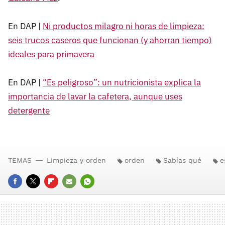
En DAP |
Ni productos milagro ni horas de limpieza:
seis trucos caseros que funcionan (y ahorran tiempo)
ideales para primavera
En DAP |
“Es peligroso”: un nutricionista explica la
importancia de lavar la cafetera, aunque uses
detergente
TEMAS
Limpieza y orden
orden
Sabías qué
e
FACEBOOK
TWITTER
FLIPBOARD
E-
WHATSAPP
MAIL