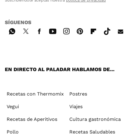
Suscribiéndote aceptas nuestra
política de privacidad
SÍGUENOS
Wh
Twi
Fac
You
Inst
Pint
Flip
Tikt
E-
ats
tter
ebo
tub
agr
ere
boa
ok
mai
App
ok
e
am
st
rd
l
EN DIRECTO AL PALADAR HABLAMOS DE...
Recetas con Thermomix
Postres
Vegui
Viajes
Recetas de Aperitivos
Cultura gastronómica
Pollo
Recetas Saludables