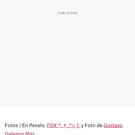
Fotos | En Pexels:
FOX ^.ᆽ.^= ∫:
y Foto de
Gustavo
Galeano Maz
.