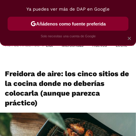
Ya puedes ver más de DAP en Google
MENÚ
NUEVO
Añádenos como fuente preferida
POSTRES
VIAJES
SELECCIÓN
VEGUI
Solo necesitas una cuenta de Google
×
HOY SE HABLA DE
Lidl
Microondas
Huevos
Leche
Freidora de aire: los cinco sitios de
la cocina donde no deberías
colocarla (aunque parezca
práctico)