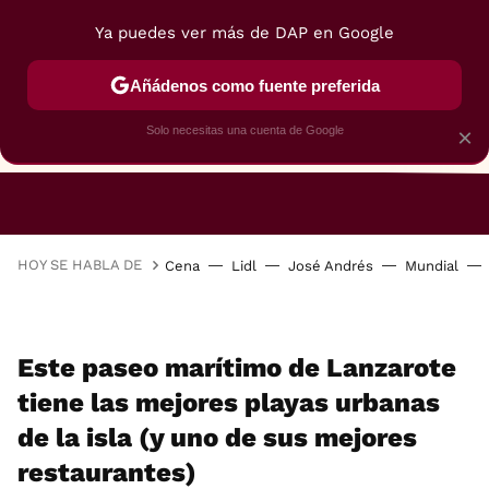
Ya puedes ver más de DAP en Google
Añádenos como fuente preferida
Solo necesitas una cuenta de Google
×
RESTAURANTES
GASTROGUÍA
48 HORAS
HOY SE HABLA DE
Cena
Lidl
José Andrés
Mundial
Este paseo marítimo de Lanzarote
tiene las mejores playas urbanas
de la isla (y uno de sus mejores
restaurantes)