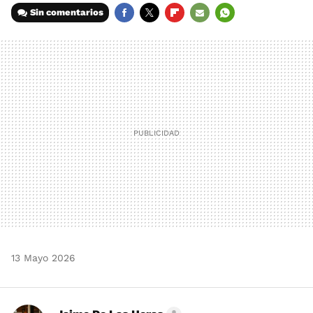
Sin comentarios
FACEBOOK
TWITTER
FLIPBOARD
E-
WHATSAPP
MAIL
13 Mayo 2026