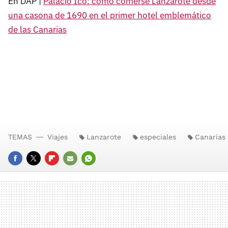
En DAP |
Palacio Ico: cómo comerse Lanzarote desde
una casona de 1690 en el primer hotel emblemático
de las Canarias
TEMAS
Viajes
Lanzarote
especiales
Canarias
FACEBOOK
TWITTER
FLIPBOARD
E-
WHATSAPP
MAIL