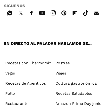
SÍGUENOS
Wh
Twi
Fac
You
Inst
Pint
Flip
Tikt
E-
ats
tter
ebo
tub
agr
ere
boa
ok
mai
App
ok
e
am
st
rd
l
EN DIRECTO AL PALADAR HABLAMOS DE...
Recetas con Thermomix
Postres
Vegui
Viajes
Recetas de Aperitivos
Cultura gastronómica
Pollo
Recetas Saludables
Restaurantes
Amazon Prime Day junio