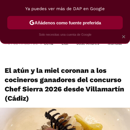
Ya puedes ver más de DAP en Google
MENÚ
NUEVO
Añádenos como fuente preferida
POSTRES
VIAJES
SELECCIÓN
VEGUI
Solo necesitas una cuenta de Google
×
HOY SE HABLA DE
Cena
Lidl
José Andrés
Mundial
El atún y la miel coronan a los
cocineros ganadores del concurso
Chef Sierra 2026 desde Villamartín
(Cádiz)