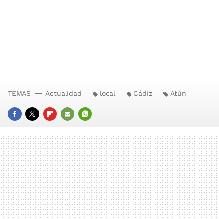
TEMAS
Actualidad
local
Cádiz
Atún
FACEBOOK
TWITTER
FLIPBOARD
E-
WHATSAPP
MAIL