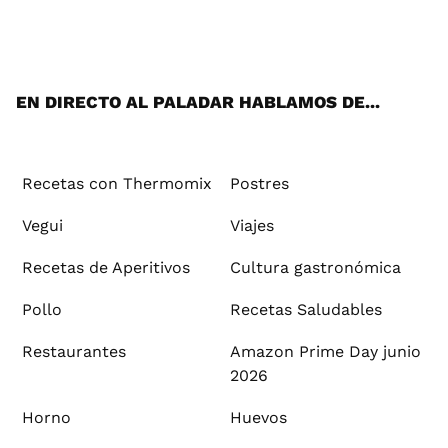
Wh
Twi
Fac
You
Inst
Pint
Flip
Tikt
E-
ats
tter
ebo
tub
agr
ere
boa
ok
mai
App
ok
e
am
st
rd
l
EN DIRECTO AL PALADAR HABLAMOS DE...
Recetas con Thermomix
Postres
Vegui
Viajes
Recetas de Aperitivos
Cultura gastronómica
Pollo
Recetas Saludables
Restaurantes
Amazon Prime Day junio
2026
Horno
Huevos