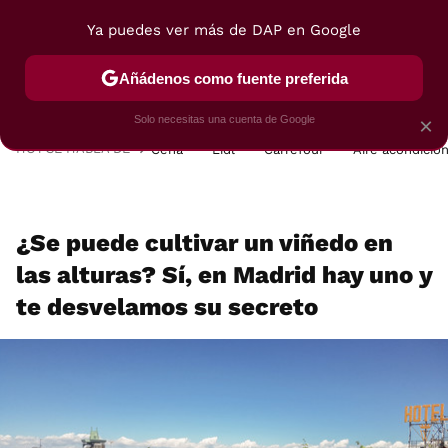
Ya puedes ver más de DAP en Google
MENÚ
NUEVO
Añádenos como fuente preferida
POSTRES
VIAJES
SELECCIÓN
VEGUI
Solo necesitas una cuenta de Google
×
HOY SE HABLA DE
Cena
Lidl
Carrefour
Aire acondicio
¿Se puede cultivar un viñedo en
las alturas? Sí, en Madrid hay uno y
te desvelamos su secreto