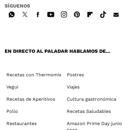
SÍGUENOS
Wh
Twi
Fac
You
Inst
Pint
Flip
Tikt
E-
ats
tter
ebo
tub
agr
ere
boa
ok
mai
App
ok
e
am
st
rd
l
EN DIRECTO AL PALADAR HABLAMOS DE...
Recetas con Thermomix
Postres
Vegui
Viajes
Recetas de Aperitivos
Cultura gastronómica
Pollo
Recetas Saludables
Restaurantes
Amazon Prime Day junio