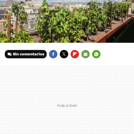
Sin comentarios
FACEBOOK
TWITTER
FLIPBOARD
E-
WHATSAPP
MAIL