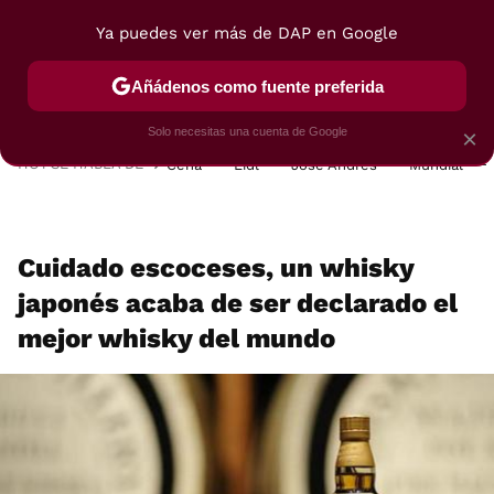
Ya puedes ver más de DAP en Google
MENÚ
NUEVO
Añádenos como fuente preferida
POSTRES
VIAJES
SELECCIÓN
VEGUI
Solo necesitas una cuenta de Google
×
HOY SE HABLA DE
Cena
Lidl
José Andrés
Mundial
Cuidado escoceses, un whisky
japonés acaba de ser declarado el
mejor whisky del mundo