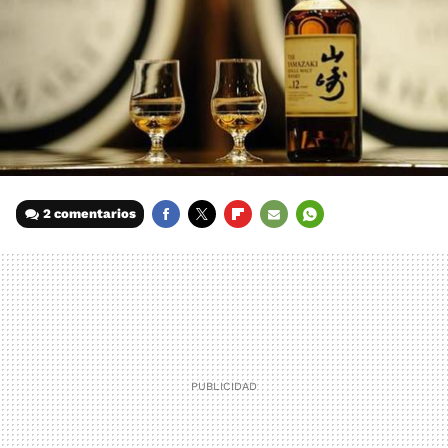
2 comentarios
FACEBOOK
TWITTER
FLIPBOARD
E-
WHATSAPP
MAIL