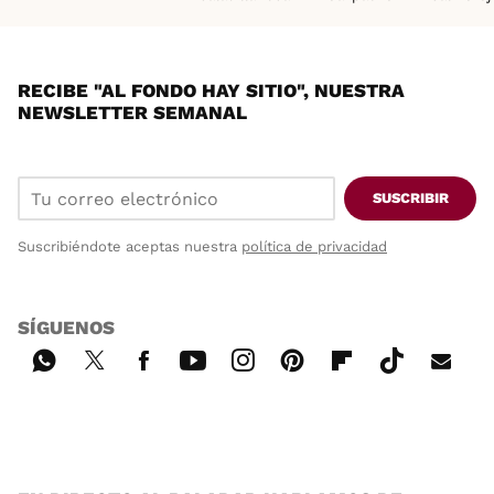
RECIBE "AL FONDO HAY SITIO", NUESTRA
NEWSLETTER SEMANAL
SUSCRIBIR
Suscribiéndote aceptas nuestra
política de privacidad
SÍGUENOS
Wh
Twi
Fac
You
Inst
Pint
Flip
Tikt
E-
ats
tter
ebo
tub
agr
ere
boa
ok
mai
App
ok
e
am
st
rd
l