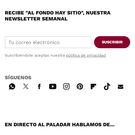
RECIBE "AL FONDO HAY SITIO", NUESTRA
NEWSLETTER SEMANAL
SUSCRIBIR
Suscribiéndote aceptas nuestra
política de privacidad
SÍGUENOS
Wh
Twi
Fac
You
Inst
Pint
Flip
Tikt
E-
ats
tter
ebo
tub
agr
ere
boa
ok
mai
App
ok
e
am
st
rd
l
EN DIRECTO AL PALADAR HABLAMOS DE...