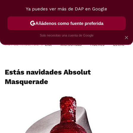
Ya puedes ver más de DAP en Google
MENÚ
NUEVO
Añádenos como fuente preferida
POSTRES
VIAJES
SELECCIÓN
VEGUI
Solo necesitas una cuenta de Google
×
HOY SE HABLA DE
Lidl
Microondas
Huevos
Leche
Estás navidades Absolut
Masquerade