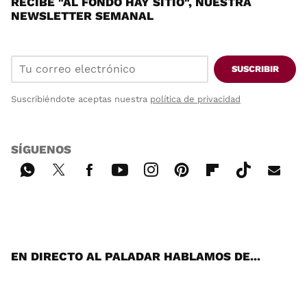
RECIBE "AL FONDO HAY SITIO", NUESTRA
NEWSLETTER SEMANAL
SUSCRIBIR
Suscribiéndote aceptas nuestra
política de privacidad
SÍGUENOS
Wh
Twi
Fac
You
Inst
Pint
Flip
Tikt
E-
ats
tter
ebo
tub
agr
ere
boa
ok
mai
App
ok
e
am
st
rd
l
EN DIRECTO AL PALADAR HABLAMOS DE...