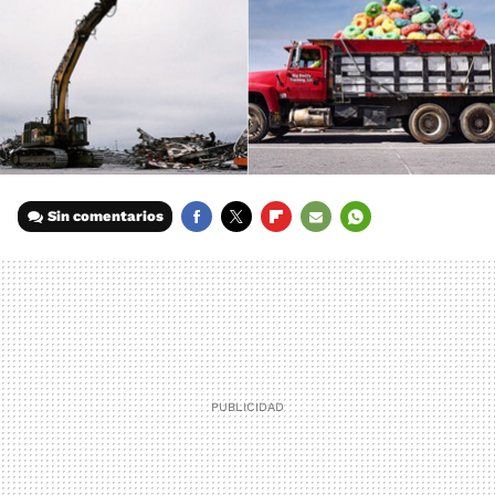
Sin comentarios
FACEBOOK
TWITTER
FLIPBOARD
E-
WHATSAPP
MAIL