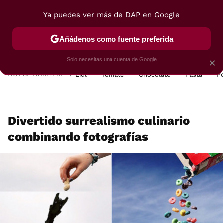
Ya puedes ver más de DAP en Google
MENÚ
NUEVO
Añádenos como fuente preferida
POSTRES
VIAJES
SELECCIÓN
VEGUI
Solo necesitas una cuenta de Google
×
HOY SE HABLA DE
Lidl
Tomate
Chocolate
Pasta
P
Divertido surrealismo culinario
combinando fotografías