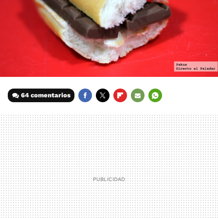
64 comentarios
FACEBOOK
TWITTER
FLIPBOARD
E-
WHATSAPP
MAIL