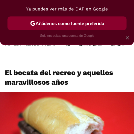
Ya puedes ver más de DAP en Google
MENÚ
NUEVO
Añádenos como fuente preferida
POSTRES
VIAJES
SELECCIÓN
VEGUI
Solo necesitas una cuenta de Google
×
HOY SE HABLA DE
Cena
Lidl
José Andrés
Mundial
El bocata del recreo y aquellos
maravillosos años