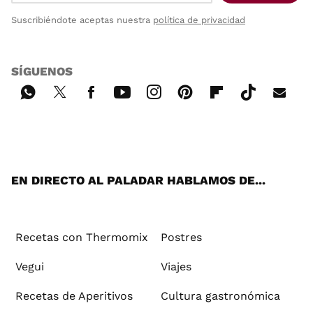
Suscribiéndote aceptas nuestra
política de privacidad
SÍGUENOS
Wh
Twi
Fac
You
Inst
Pint
Flip
Tikt
E-
ats
tter
ebo
tub
agr
ere
boa
ok
mai
App
ok
e
am
st
rd
l
EN DIRECTO AL PALADAR HABLAMOS DE...
Recetas con Thermomix
Postres
Vegui
Viajes
Recetas de Aperitivos
Cultura gastronómica