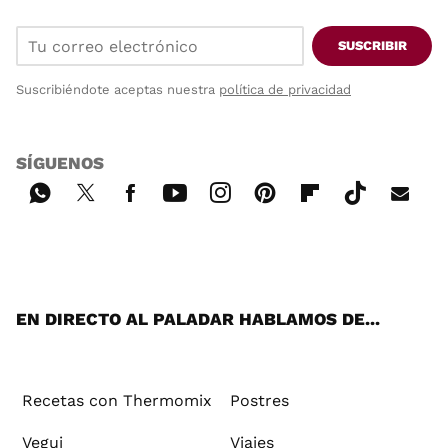
SUSCRIBIR
Suscribiéndote aceptas nuestra
política de privacidad
SÍGUENOS
Wh
Twi
Fac
You
Inst
Pint
Flip
Tikt
E-
ats
tter
ebo
tub
agr
ere
boa
ok
mai
App
ok
e
am
st
rd
l
EN DIRECTO AL PALADAR HABLAMOS DE...
Recetas con Thermomix
Postres
Vegui
Viajes