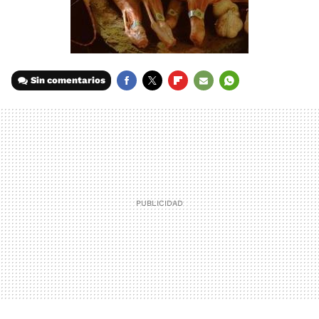
Sin comentarios
FACEBOOK
TWITTER
FLIPBOARD
E-
WHATSAPP
MAIL