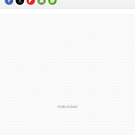
FACEBOOK
TWITTER
FLIPBOARD
E-
WHATSAPP
MAIL