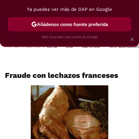
Ya puedes ver más de DAP en Google
MENÚ
NUEVO
Añádenos como fuente preferida
POSTRES
VIAJES
SELECCIÓN
VEGUI
Solo necesitas una cuenta de Google
×
HOY SE HABLA DE
Cena
Lidl
Carrefour
Aire acondicio
Fraude con lechazos franceses