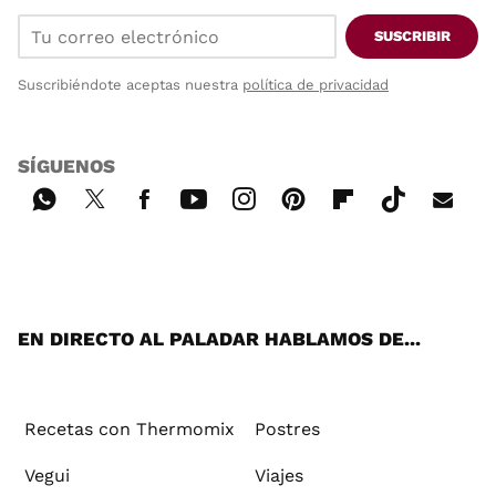
SUSCRIBIR
Suscribiéndote aceptas nuestra
política de privacidad
SÍGUENOS
Wh
Twi
Fac
You
Inst
Pint
Flip
Tikt
E-
ats
tter
ebo
tub
agr
ere
boa
ok
mai
App
ok
e
am
st
rd
l
EN DIRECTO AL PALADAR HABLAMOS DE...
Recetas con Thermomix
Postres
Vegui
Viajes