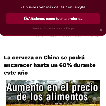
Ya puedes ver más de DAP en Google
MENÚ
NUEVO
Añádenos como fuente preferida
POSTRES
VIAJES
SELECCIÓN
VEGUI
Solo necesitas una cuenta de Google
×
HOY SE HABLA DE
Cena
Lidl
José Andrés
Mundial
La cerveza en China se podrá
encarecer hasta un 60% durante
este año