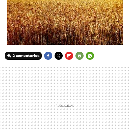
2 comentarios
FACEBOOK
TWITTER
FLIPBOARD
E-
WHATSAPP
MAIL