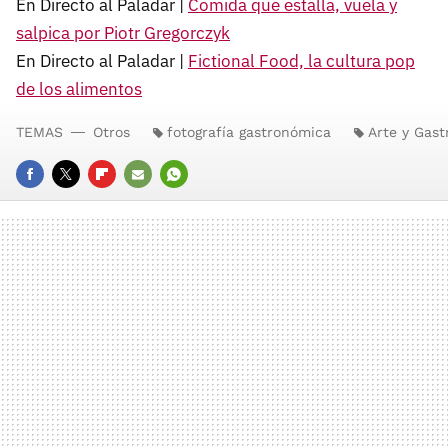
En Directo al Paladar |
Comida que estalla, vuela y
salpica por Piotr Gregorczyk
En Directo al Paladar |
Fictional Food, la cultura pop
de los alimentos
TEMAS
Otros
fotografía gastronómica
Arte y Gas
FACEBOOK
TWITTER
FLIPBOARD
E-
WHATSAPP
MAIL