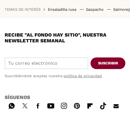
TEMAS DE INTERÉS
Ensaladilla rusa
Gazpacho
Salmore
RECIBE "AL FONDO HAY SITIO", NUESTRA
NEWSLETTER SEMANAL
SUSCRIBIR
Suscribiéndote aceptas nuestra
política de privacidad
SÍGUENOS
Wh
Twi
Fac
You
Inst
Pint
Flip
Tikt
E-
ats
tter
ebo
tub
agr
ere
boa
ok
mai