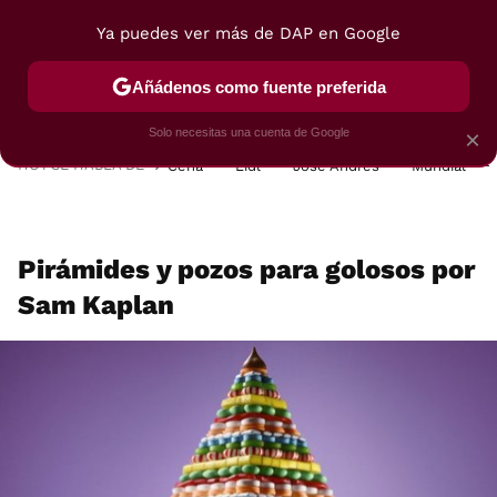
Ya puedes ver más de DAP en Google
MENÚ
NUEVO
Añádenos como fuente preferida
POSTRES
VIAJES
SELECCIÓN
VEGUI
Solo necesitas una cuenta de Google
×
HOY SE HABLA DE
Cena
Lidl
José Andrés
Mundial
Pirámides y pozos para golosos por
Sam Kaplan