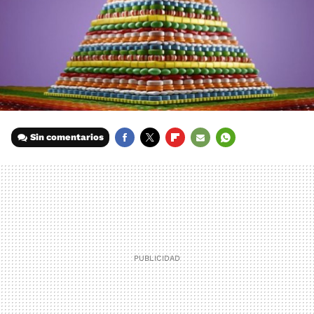
Sin comentarios
FACEBOOK
TWITTER
FLIPBOARD
E-
WHATSAPP
MAIL