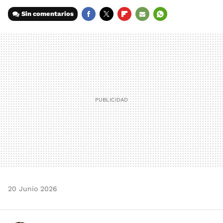
Sin comentarios
FACEBOOK
TWITTER
FLIPBOARD
E-
WHATSAPP
MAIL
20 Junio 2026