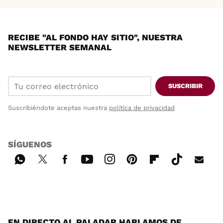
RECIBE "AL FONDO HAY SITIO", NUESTRA
NEWSLETTER SEMANAL
SUSCRIBIR
Suscribiéndote aceptas nuestra
política de privacidad
SÍGUENOS
Wh
Twi
Fac
You
Inst
Pint
Flip
Tikt
E-
ats
tter
ebo
tub
agr
ere
boa
ok
mai
App
ok
e
am
st
rd
l
EN DIRECTO AL PALADAR HABLAMOS DE...