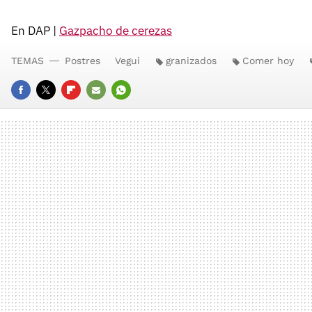
En DAP |
Gazpacho de cerezas
TEMAS
Postres
Vegui
granizados
Comer hoy
FACEBOOK
TWITTER
FLIPBOARD
E-
WHATSAPP
MAIL