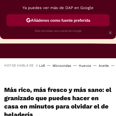
Ya puedes ver más de DAP en Google
Añádenos como fuente preferida
Solo necesitas una cuenta de Google
×
TARTAS
BIZCOCHOS
GALLETAS
HOY SE HABLA DE
Lidl
Microondas
Huevos
Aceite
Más rico, más fresco y más sano: el
granizado que puedes hacer en
casa en minutos para olvidar el de
heladería