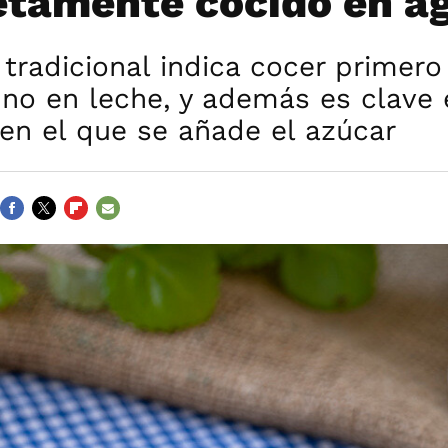
tamente cocido en a
 tradicional indica cocer primero
 no en leche, y además es clave 
n el que se añade el azúcar
FACEBOOK
TWITTER
FLIPBOARD
E-
MAIL