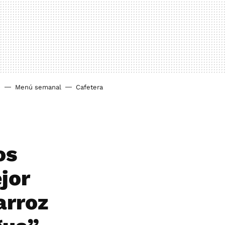
o
Menú semanal
Cafetera
os
jor
arroz