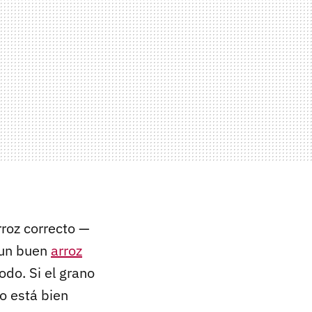
rroz correcto —
, un buen
arroz
odo. Si el grano
no está bien