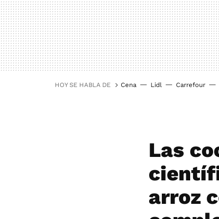
HOY SE HABLA DE
Cena
Lidl
Carrefour
Las co
científ
arroz 