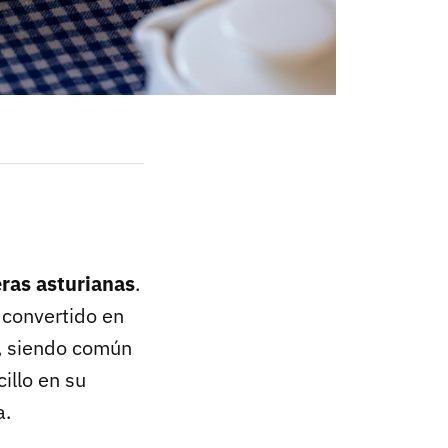
ras asturianas
.
 convertido en
n, siendo común
illo en su
a.