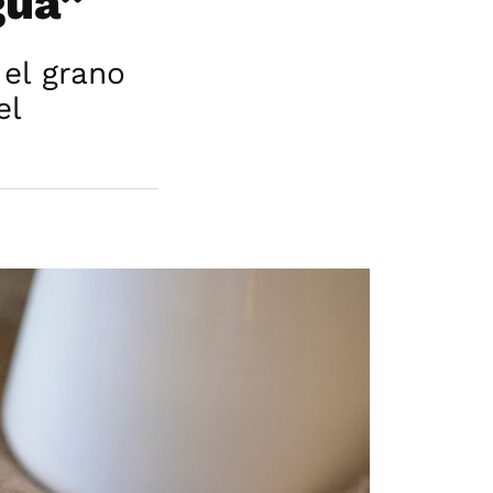
gua”
 el grano
el