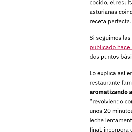
cocido, el resul
asturianas coinc
receta perfecta.
Si seguimos las 
publicado hace 
dos puntos básic
Lo explica así e
restaurante fami
aromatizando a
“revolviendo co
unos 20 minutos
leche lentament
final, incorpor