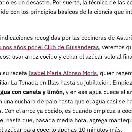
tado es un desastre. Por suerte, la técnica de las c
ide con los principios básicos de la ciencia que in
indicaciones recogidas por las cocineras de Asturia
unos años por el Club de Guisanderas
, veremos qu
os: usar arroz cocido y echar el azúcar solo al fina
n su receta
Isabel María Alonso Morís
, quien regen
liar La Tenada en Illas hasta su jubilación. Empie
gua con canela y limón
, y en ese agua cuece el a
n una cuchara de palo hasta que el agua casi se 
. Con el arroz ya cocido, es cuando empieza a coc
e, hasta que, pasada media hora, agrega mantequil
a el azúcar para cocerlo apenas 10 minutos más.