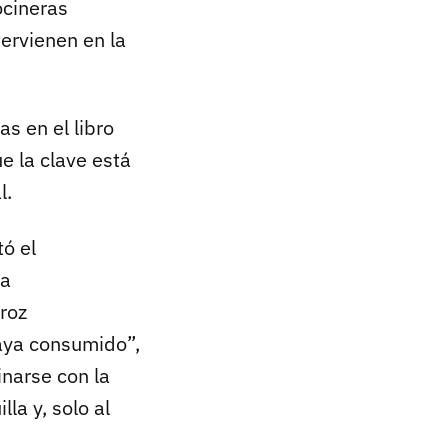
ocineras
tervienen en la
s en el libro
e la clave está
l.
tó el
za
rroz
haya consumido”,
inarse con la
la y, solo al