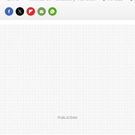
FACEBOOK
TWITTER
FLIPBOARD
E-
WHATSAPP
MAIL