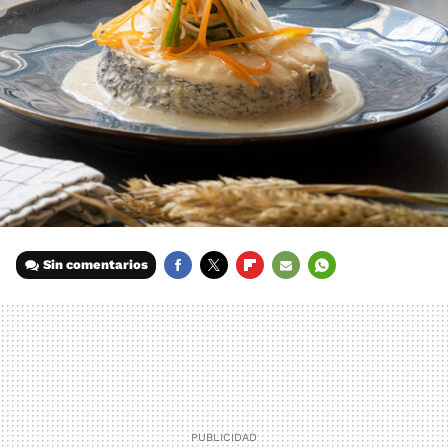
Sin comentarios
FACEBOOK
TWITTER
FLIPBOARD
E-
WHATSAPP
MAIL