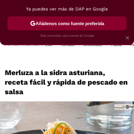
Ya puedes ver más de DAP en Google
MENÚ
NUEVO
Añádenos como fuente preferida
POSTRES
VIAJES
SELECCIÓN
VEGUI
Solo necesitas una cuenta de Google
×
HOY SE HABLA DE
Lidl
Tomate
Chocolate
Pasta
P
Merluza a la sidra asturiana,
receta fácil y rápida de pescado en
salsa