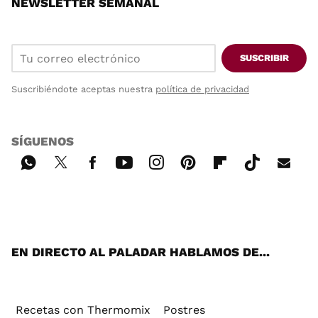
NEWSLETTER SEMANAL
SUSCRIBIR
Suscribiéndote aceptas nuestra
política de privacidad
SÍGUENOS
Wh
Twi
Fac
You
Inst
Pint
Flip
Tikt
E-
ats
tter
ebo
tub
agr
ere
boa
ok
mai
App
ok
e
am
st
rd
l
EN DIRECTO AL PALADAR HABLAMOS DE...
Recetas con Thermomix
Postres