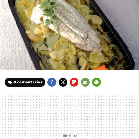
4 comentarios
FACEBOOK
TWITTER
FLIPBOARD
E-
WHATSAPP
MAIL