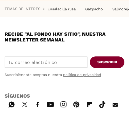
TEMAS DE INTERÉS
Ensaladilla rusa
Gazpacho
Salmore
RECIBE "AL FONDO HAY SITIO", NUESTRA
NEWSLETTER SEMANAL
SUSCRIBIR
Suscribiéndote aceptas nuestra
política de privacidad
SÍGUENOS
Wh
Twi
Fac
You
Inst
Pint
Flip
Tikt
E-
ats
tter
ebo
tub
agr
ere
boa
ok
mai