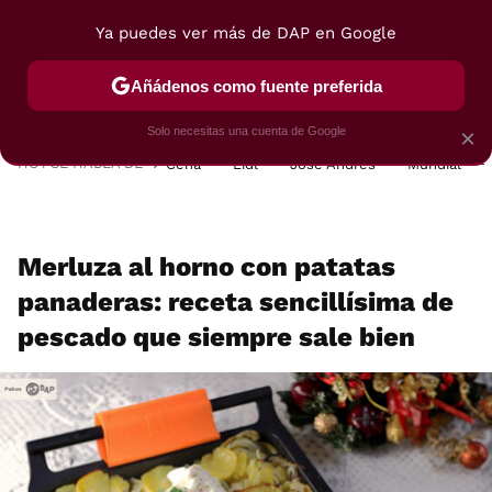
Ya puedes ver más de DAP en Google
MENÚ
NUEVO
Añádenos como fuente preferida
POSTRES
VIAJES
SELECCIÓN
VEGUI
Solo necesitas una cuenta de Google
×
HOY SE HABLA DE
Cena
Lidl
José Andrés
Mundial
Merluza al horno con patatas
panaderas: receta sencillísima de
pescado que siempre sale bien