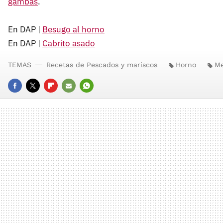
gambas
.
En DAP |
Besugo al horno
En DAP |
Cabrito asado
TEMAS
Recetas de Pescados y mariscos
Horno
Me
FACEBOOK
TWITTER
FLIPBOARD
E-
WHATSAPP
MAIL