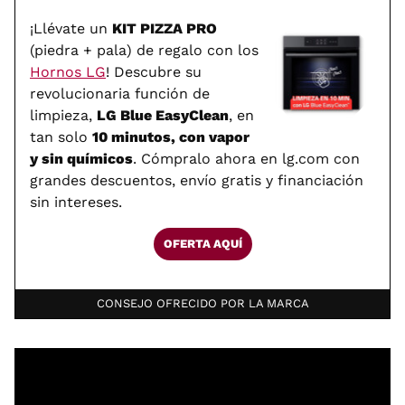
¡Llévate un
KIT PIZZA PRO
(piedra + pala) de regalo con los
Hornos LG
! Descubre su
revolucionaria función de
limpieza,
LG Blue EasyClean
, en
tan solo
10 minutos, con vapor
y sin químicos
. Cómpralo ahora en lg.com con
grandes descuentos, envío gratis y financiación
sin intereses.
OFERTA AQUÍ
CONSEJO OFRECIDO POR LA MARCA