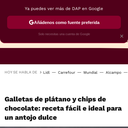
Ya puedes ver más de DAP en Google
Añádenos como fuente preferida
Solo necesitas una cuenta de Google
×
TARTAS
BIZCOCHOS
GALLETAS
HOY SE HABLA DE
Lidl
Carrefour
Mundial
Alcampo
Galletas de plátano y chips de
chocolate: receta fácil e ideal para
un antojo dulce