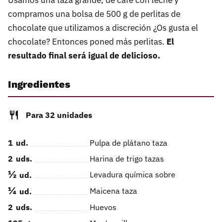
Usamos una taza grande, de café con leche y
compramos una bolsa de 500 g de perlitas de
chocolate que utilizamos a discreción ¿Os gusta el
chocolate? Entonces poned más perlitas.
El
resultado final será igual de delicioso.
Ingredientes
Para 32 unidades
1
ud.
Pulpa de plátano taza
2
uds.
Harina de trigo tazas
½
Levadura química sobre
ud.
¼
Maicena taza
ud.
2
uds.
Huevos