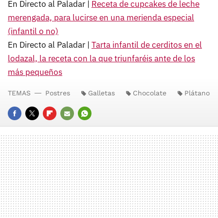
En Directo al Paladar |
Receta de cupcakes de leche
merengada, para lucirse en una merienda especial
(infantil o no)
En Directo al Paladar |
Tarta infantil de cerditos en el
lodazal, la receta con la que triunfaréis ante de los
más pequeños
TEMAS
Postres
Galletas
Chocolate
Plátano
FACEBOOK
TWITTER
FLIPBOARD
E-
WHATSAPP
MAIL