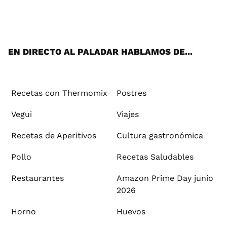
Wh
Twi
Fac
You
Inst
Pint
Flip
Tikt
E-
ats
tter
ebo
tub
agr
ere
boa
ok
mai
App
ok
e
am
st
rd
l
EN DIRECTO AL PALADAR HABLAMOS DE...
Recetas con Thermomix
Postres
Vegui
Viajes
Recetas de Aperitivos
Cultura gastronómica
Pollo
Recetas Saludables
Restaurantes
Amazon Prime Day junio
2026
Horno
Huevos