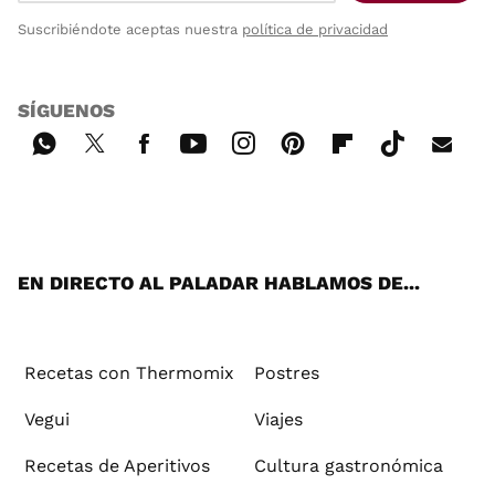
Suscribiéndote aceptas nuestra
política de privacidad
SÍGUENOS
Wh
Twi
Fac
You
Inst
Pint
Flip
Tikt
E-
ats
tter
ebo
tub
agr
ere
boa
ok
mai
App
ok
e
am
st
rd
l
EN DIRECTO AL PALADAR HABLAMOS DE...
Recetas con Thermomix
Postres
Vegui
Viajes
Recetas de Aperitivos
Cultura gastronómica