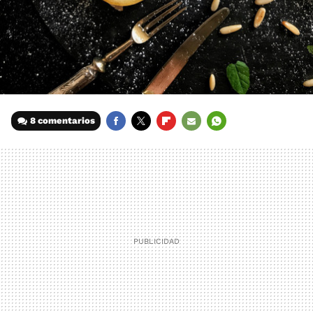
8 comentarios
FACEBOOK
TWITTER
FLIPBOARD
E-
WHATSAPP
MAIL