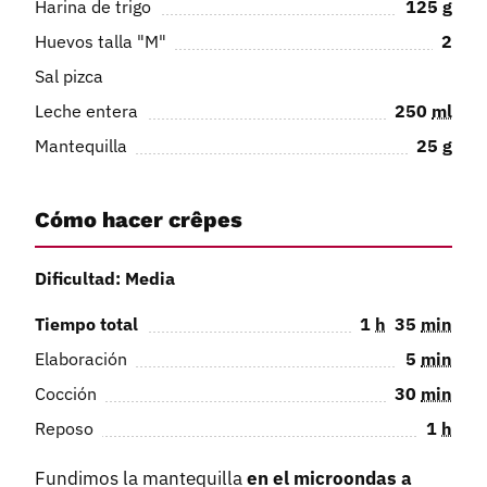
Harina de trigo
125
g
Huevos talla "M"
2
Sal pizca
Leche entera
250
ml
Mantequilla
25
g
Cómo hacer crêpes
Dificultad: Media
Tiempo total
1
h
35
min
Elaboración
5
min
Cocción
30
min
Reposo
1
h
Fundimos la mantequilla
en el microondas a