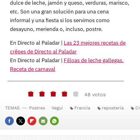
dulce de leche, jamón y queso, verduras, marisco,
etc. Son una gran solución para una cena
informal y una fiesta si los servimos como
desayuno, merienda o, incluso, postre.
En Directo al Paladar |
Las 23 mejores recetas de
crêpes de Directo al Paladar
En Directo al Paladar |
Filloas de leche gallegas.
Receta de carnaval
48 votos
TEMAS
Postres
Vegui
Francia
repostería
C
FACEBOOK
TWITTER
FLIPBOARD
E-
WHATSAPP
MAIL