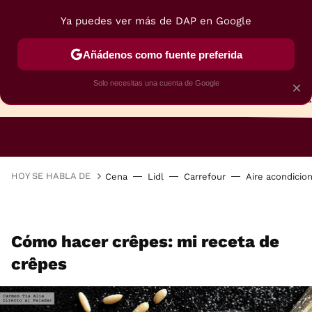
Ya puedes ver más de DAP en Google
Añádenos como fuente preferida
Solo necesitas una cuenta de Google
×
TARTAS
BIZCOCHOS
GALLETAS
HOY SE HABLA DE
Cena
Lidl
Carrefour
Aire acondicio
Cómo hacer crêpes: mi receta de
crêpes