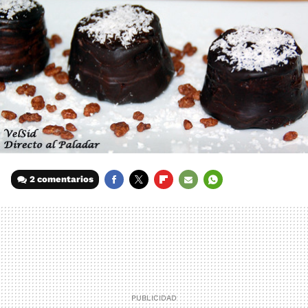
2 comentarios
FACEBOOK
TWITTER
FLIPBOARD
E-
WHATSAPP
MAIL