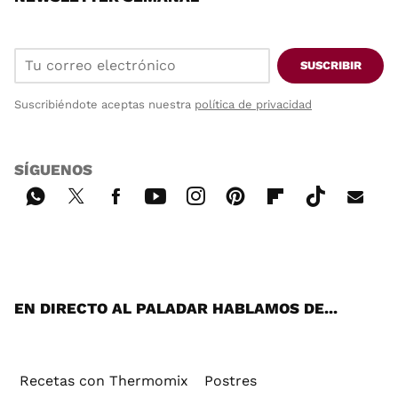
SUSCRIBIR
Suscribiéndote aceptas nuestra
política de privacidad
SÍGUENOS
Wh
Twi
Fac
You
Inst
Pint
Flip
Tikt
E-
ats
tter
ebo
tub
agr
ere
boa
ok
mai
App
ok
e
am
st
rd
l
EN DIRECTO AL PALADAR HABLAMOS DE...
Recetas con Thermomix
Postres