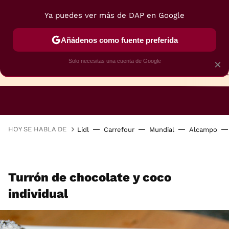
Ya puedes ver más de DAP en Google
Añádenos como fuente preferida
Solo necesitas una cuenta de Google
×
TARTAS
BIZCOCHOS
GALLETAS
HOY SE HABLA DE
Lidl
Carrefour
Mundial
Alcampo
Turrón de chocolate y coco
individual