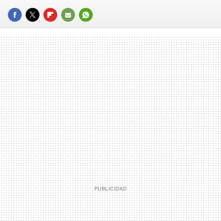
FACEBOOK
TWITTER
FLIPBOARD
E-
WHATSAPP
MAIL