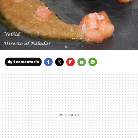
1 comentario
FACEBOOK
TWITTER
FLIPBOARD
E-
WHATSAPP
MAIL