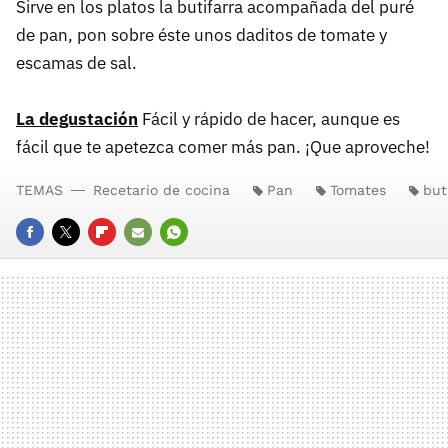
Sirve en los platos la butifarra acompañada del puré
de pan, pon sobre éste unos daditos de tomate y
escamas de sal.
La degustación
Fácil y rápido de hacer, aunque es
fácil que te apetezca comer más pan. ¡Que aproveche!
TEMAS
Recetario de cocina
Pan
Tomates
but
FACEBOOK
TWITTER
FLIPBOARD
E-
WHATSAPP
MAIL