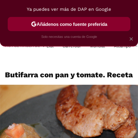
Ya puedes ver más de DAP en Google
MENÚ
NUEVO
Añádenos como fuente preferida
POSTRES
VIAJES
SELECCIÓN
VEGUI
Solo necesitas una cuenta de Google
×
HOY SE HABLA DE
Lidl
Carrefour
Mundial
Alcampo
Butifarra con pan y tomate. Receta