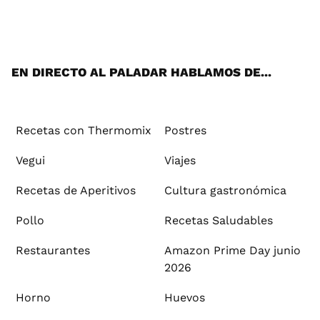
Wh
Twi
Fac
You
Inst
Pint
Flip
Tikt
E-
ats
tter
ebo
tub
agr
ere
boa
ok
mai
App
ok
e
am
st
rd
l
EN DIRECTO AL PALADAR HABLAMOS DE...
Recetas con Thermomix
Postres
Vegui
Viajes
Recetas de Aperitivos
Cultura gastronómica
Pollo
Recetas Saludables
Restaurantes
Amazon Prime Day junio
2026
Horno
Huevos