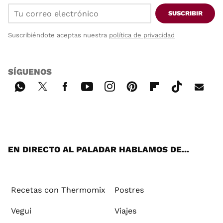
SUSCRIBIR
Suscribiéndote aceptas nuestra
política de privacidad
SÍGUENOS
Wh
Twi
Fac
You
Inst
Pint
Flip
Tikt
E-
ats
tter
ebo
tub
agr
ere
boa
ok
mai
App
ok
e
am
st
rd
l
EN DIRECTO AL PALADAR HABLAMOS DE...
Recetas con Thermomix
Postres
Vegui
Viajes