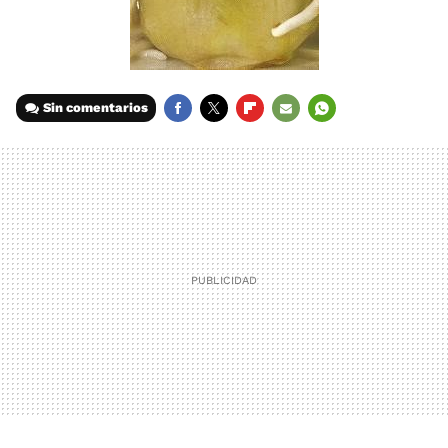
Sin comentarios
FACEBOOK
TWITTER
FLIPBOARD
E-
WHATSAPP
MAIL