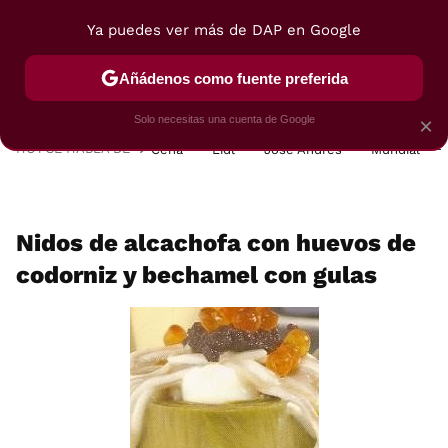
Ya puedes ver más de DAP en Google
MENÚ
NUEVO
Añádenos como fuente preferida
POSTRES
VIAJES
SELECCIÓN
VEGUI
Solo necesitas una cuenta de Google
×
HOY SE HABLA DE
Cena
Lidl
José Andrés
Mundial
Nidos de alcachofa con huevos de
codorniz y bechamel con gulas