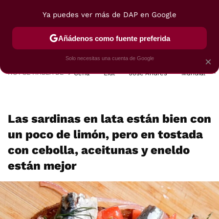
Ya puedes ver más de DAP en Google
MENÚ
NUEVO
Añádenos como fuente preferida
POSTRES
VIAJES
SELECCIÓN
VEGUI
Solo necesitas una cuenta de Google
×
HOY SE HABLA DE
Cena
Lidl
José Andrés
Mundial
Las sardinas en lata están bien con
un poco de limón, pero en tostada
con cebolla, aceitunas y eneldo
están mejor