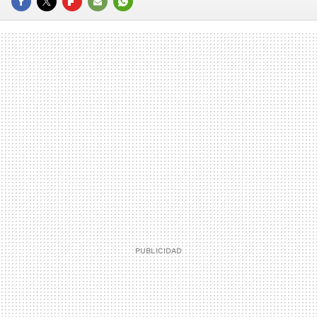
FACEBOOK
TWITTER
FLIPBOARD
E-
WHATSAPP
MAIL