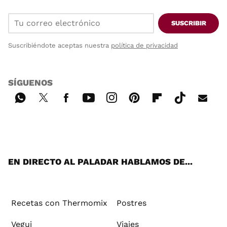
SUSCRIBIR
Suscribiéndote aceptas nuestra
política de privacidad
SÍGUENOS
Wh
Twi
Fac
You
Inst
Pint
Flip
Tikt
E-
ats
tter
ebo
tub
agr
ere
boa
ok
mai
App
ok
e
am
st
rd
l
EN DIRECTO AL PALADAR HABLAMOS DE...
Recetas con Thermomix
Postres
Vegui
Viajes