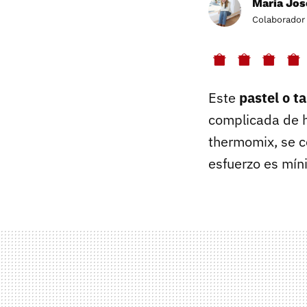
Maria Jos
Colaborador
Este
pastel o t
complicada de h
thermomix, se c
esfuerzo es mín