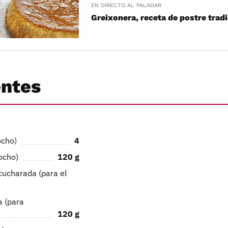
EN DIRECTO AL PALADAR
Greixonera, receta de postre tradi
entes
ocho)
4
ocho)
120
g
 cucharada (para el
a (para
120
g