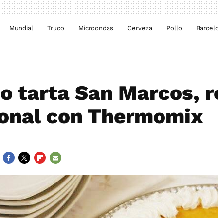
Mundial
Truco
Microondas
Cerveza
Pollo
Barcel
 o tarta San Marcos, 
ional con Thermomix
FACEBOOK
TWITTER
FLIPBOARD
E-
MAIL