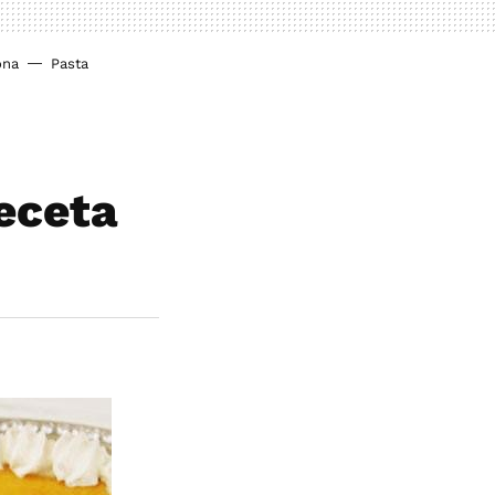
ona
Pasta
receta