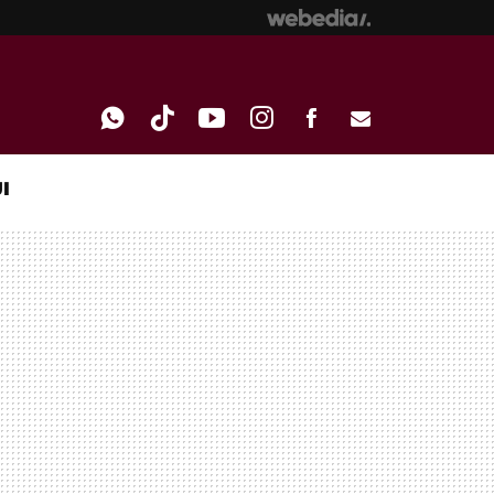
I
WHATSAPP
TIKTOK
YOUTUBE
INSTAGRAM
FACEBOOK
E-
MAIL