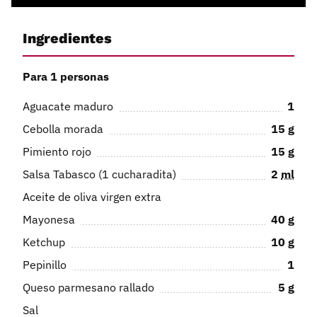
Ingredientes
Para 1 personas
Aguacate maduro
1
Cebolla morada
15
g
Pimiento rojo
15
g
Salsa Tabasco (1 cucharadita)
2
ml
Aceite de oliva virgen extra
Mayonesa
40
g
Ketchup
10
g
Pepinillo
1
Queso parmesano rallado
5
g
Sal