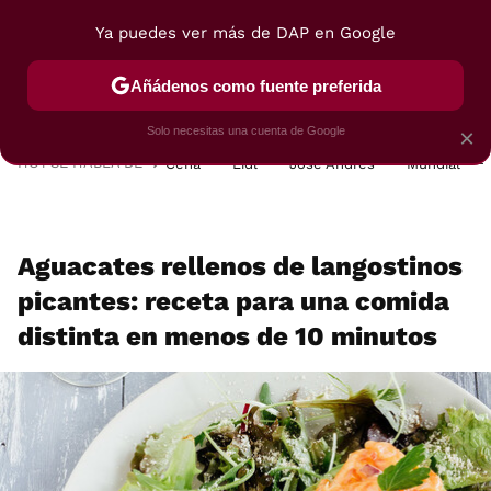
Ya puedes ver más de DAP en Google
MENÚ
NUEVO
Añádenos como fuente preferida
POSTRES
VIAJES
SELECCIÓN
VEGUI
Solo necesitas una cuenta de Google
×
HOY SE HABLA DE
Cena
Lidl
José Andrés
Mundial
Aguacates rellenos de langostinos
picantes: receta para una comida
distinta en menos de 10 minutos