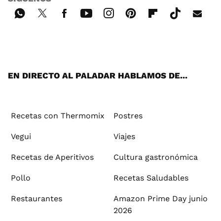
Wh
Twi
Fac
You
Inst
Pint
Flip
Tikt
E-
ats
tter
ebo
tub
agr
ere
boa
ok
mai
App
ok
e
am
st
rd
l
EN DIRECTO AL PALADAR HABLAMOS DE...
Recetas con Thermomix
Postres
Vegui
Viajes
Recetas de Aperitivos
Cultura gastronómica
Pollo
Recetas Saludables
Restaurantes
Amazon Prime Day junio
2026