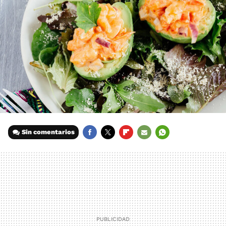
Sin comentarios
FACEBOOK
TWITTER
FLIPBOARD
E-
WHATSAPP
MAIL