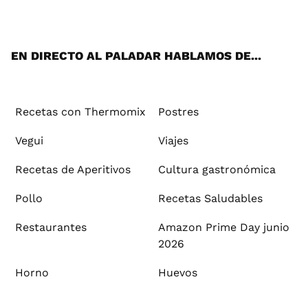
ats
tter
ebo
tub
agr
ere
boa
ok
mai
App
ok
e
am
st
rd
l
EN DIRECTO AL PALADAR HABLAMOS DE...
Recetas con Thermomix
Postres
Vegui
Viajes
Recetas de Aperitivos
Cultura gastronómica
Pollo
Recetas Saludables
Restaurantes
Amazon Prime Day junio
2026
Horno
Huevos