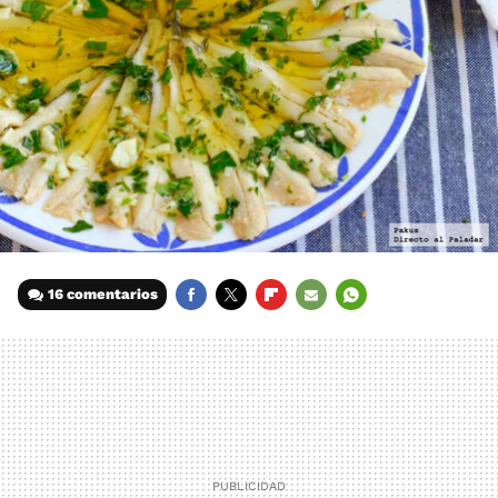
16 comentarios
FACEBOOK
TWITTER
FLIPBOARD
E-
WHATSAPP
MAIL