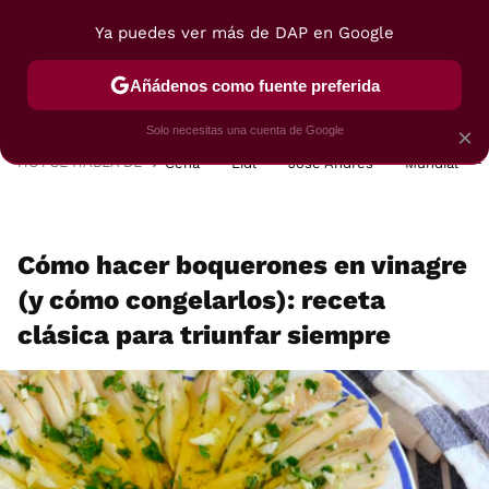
Ya puedes ver más de DAP en Google
MENÚ
NUEVO
Añádenos como fuente preferida
POSTRES
VIAJES
SELECCIÓN
VEGUI
Solo necesitas una cuenta de Google
×
HOY SE HABLA DE
Cena
Lidl
José Andrés
Mundial
Cómo hacer boquerones en vinagre
(y cómo congelarlos): receta
clásica para triunfar siempre