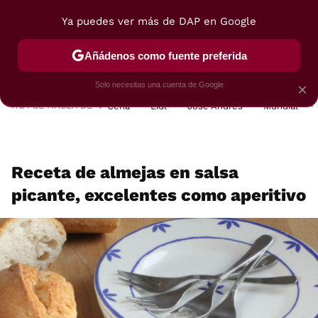
Ya puedes ver más de DAP en Google
MENÚ
NUEVO
Añádenos como fuente preferida
POSTRES
VIAJES
SELECCIÓN
VEGUI
Solo necesitas una cuenta de Google
×
HOY SE HABLA DE
Cena
Lidl
José Andrés
Mundial
Receta de almejas en salsa
picante, excelentes como aperitivo