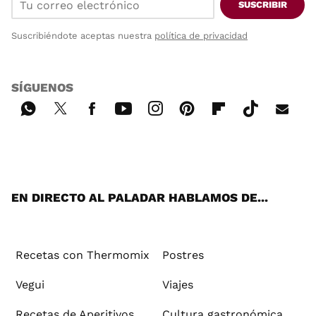
SUSCRIBIR
Suscribiéndote aceptas nuestra
política de privacidad
SÍGUENOS
Wh
Twi
Fac
You
Inst
Pint
Flip
Tikt
E-
ats
tter
ebo
tub
agr
ere
boa
ok
mai
App
ok
e
am
st
rd
l
EN DIRECTO AL PALADAR HABLAMOS DE...
Recetas con Thermomix
Postres
Vegui
Viajes
Recetas de Aperitivos
Cultura gastronómica