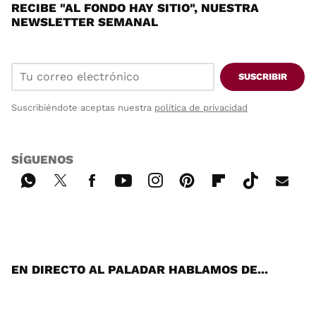
RECIBE "AL FONDO HAY SITIO", NUESTRA
NEWSLETTER SEMANAL
SUSCRIBIR
Suscribiéndote aceptas nuestra
política de privacidad
SÍGUENOS
Wh
Twi
Fac
You
Inst
Pint
Flip
Tikt
E-
ats
tter
ebo
tub
agr
ere
boa
ok
mai
App
ok
e
am
st
rd
l
EN DIRECTO AL PALADAR HABLAMOS DE...