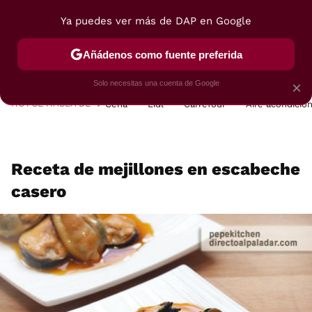
Ya puedes ver más de DAP en Google
MENÚ
NUEVO
Añádenos como fuente preferida
POSTRES
VIAJES
SELECCIÓN
VEGUI
Solo necesitas una cuenta de Google
×
HOY SE HABLA DE
Cena
Lidl
Carrefour
Aire acondicio
Receta de mejillones en escabeche
casero