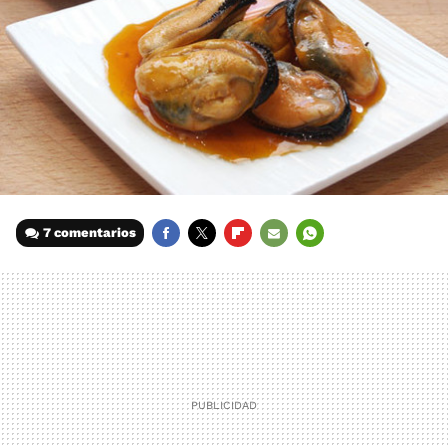
7 comentarios
FACEBOOK
TWITTER
FLIPBOARD
E-
WHATSAPP
MAIL