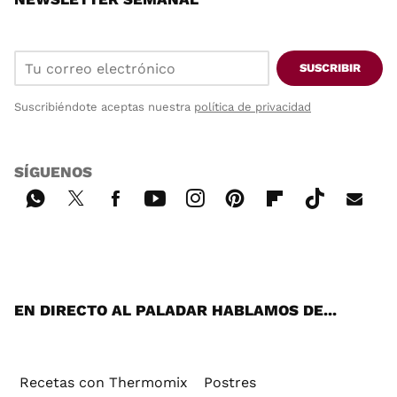
SUSCRIBIR
Suscribiéndote aceptas nuestra
política de privacidad
SÍGUENOS
Wh
Twi
Fac
You
Inst
Pint
Flip
Tikt
E-
ats
tter
ebo
tub
agr
ere
boa
ok
mai
App
ok
e
am
st
rd
l
EN DIRECTO AL PALADAR HABLAMOS DE...
Recetas con Thermomix
Postres