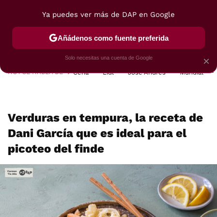
Ya puedes ver más de DAP en Google
MENÚ
NUEVO
Añádenos como fuente preferida
POSTRES
VIAJES
SELECCIÓN
VEGUI
Solo necesitas una cuenta de Google
×
HOY SE HABLA DE
Cena
Lidl
José Andrés
Mundial
Verduras en tempura, la receta de
Dani García que es ideal para el
picoteo del finde