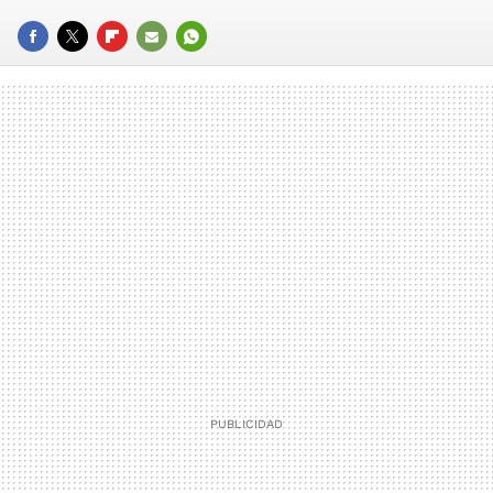
FACEBOOK
TWITTER
FLIPBOARD
E-
WHATSAPP
MAIL