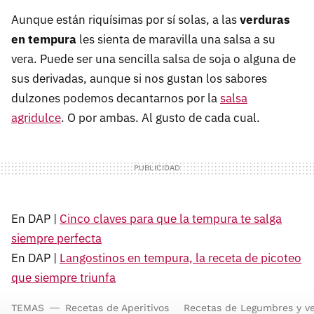
Aunque están riquísimas por sí solas, a las
verduras
en tempura
les sienta de maravilla una salsa a su
vera. Puede ser una sencilla salsa de soja o alguna de
sus derivadas, aunque si nos gustan los sabores
dulzones podemos decantarnos por la
salsa
agridulce
. O por ambas. Al gusto de cada cual.
En DAP |
Cinco claves para que la tempura te salga
siempre perfecta
En DAP |
Langostinos en tempura, la receta de picoteo
que siempre triunfa
TEMAS
Recetas de Aperitivos
Recetas de Legumbres y v