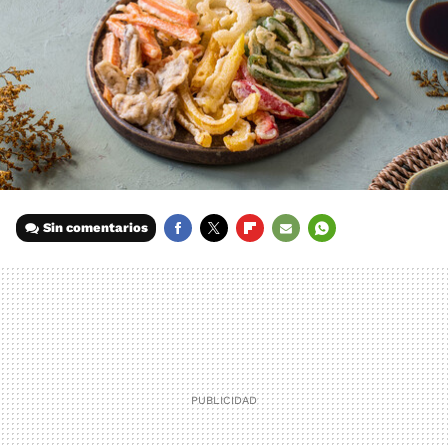
Sin comentarios
FACEBOOK
TWITTER
FLIPBOARD
E-
WHATSAPP
MAIL